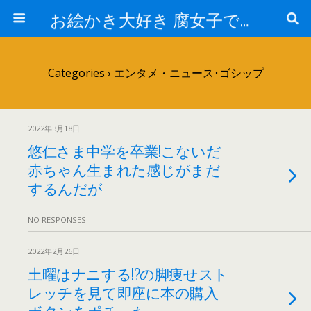
お絵かき大好き 腐女子でゲーマーのおかしな生活
Categories ›
エンタメ・ニュース･ゴシップ
2022年3月18日
悠仁さま中学を卒業!こないだ
赤ちゃん生まれた感じがまだ
するんだが
NO RESPONSES
2022年2月26日
土曜はナニする!?の脚痩せスト
レッチを見て即座に本の購入
ボタンをポチった