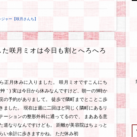
レジャー【咲月さんち】
入した咲月ミオは今日も割とへろへろ
ら正月休みに入りました。 咲月ミオですこんにち
 *´艸｀) 実は今日から休みなんですけど、朝一の9時か
院の予約がありまして。 徒歩で隣町までとことこ歩
きました。 現在は週に二回ほど同じく隣町にあるリ
テーションの整形外科に通ってるので、 まあある意
た道なりなんですけども。 距離が美容院はちょっと
くらい余計に歩きますかね。 ただ休み初