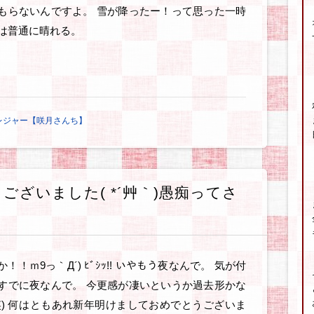
もらないんですよ。 雪が降ったー！って思った一時
は普通に晴れる。
レジャー【咲月さんち】
ざいました( *´艸｀)愚痴ってさ
！！ｍ9っ｀Д´) ﾋﾞｼｯ!! いやもう夜なんで。 気が付
すでに夜なんで。 今更感が凄いというか過去形かな
笑) 何はともあれ新年明けましておめでとうございま