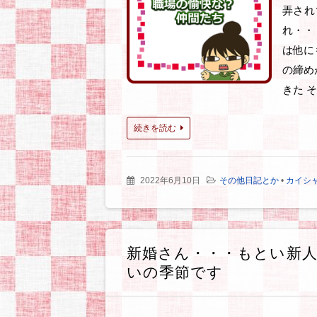
弄され
れ・・
は他に
の締め
きた 
続きを読む
2022年6月10日
その他日記とか
•
カイシ
新婚さん・・・もとい新人
いの季節です