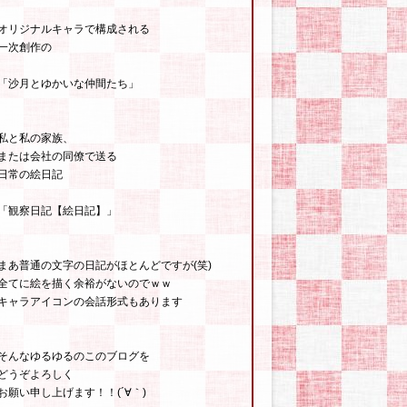
オリジナルキャラで構成される
一次創作の
「沙月とゆかいな仲間たち」
私と私の家族、
または会社の同僚で送る
日常の絵日記
「観察日記【絵日記】」
まあ普通の文字の日記がほとんどですが(笑)
全てに絵を描く余裕がないのでｗｗ
キャラアイコンの会話形式もあります
そんなゆるゆるのこのブログを
どうぞよろしく
お願い申し上げます！！(´∀｀)