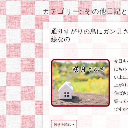
ン
観察日記
ラノベやコミックの
ゲームのプレイ日記
オカンと乳がん
気になったもの
ぽっちゃりファッシ
お知らせ
ツ
カテゴリー:
その他日記
へ
移
動
通りすがりの鳥にガン見
線なの
今日も
にちわ
い上に
上がり
伸ばさ
笑って
ですか
続きを読む