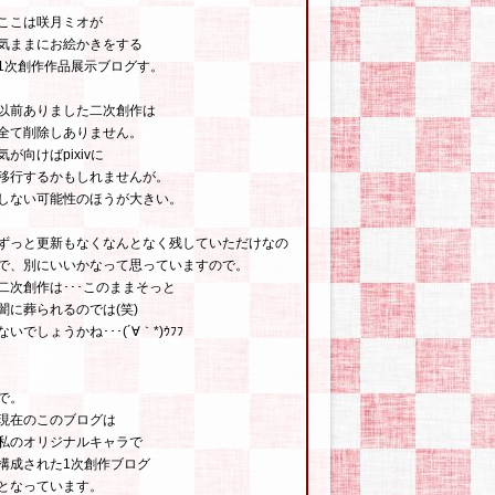
ここは咲月ミオが
気ままにお絵かきをする
1次創作作品展示ブログす。
以前ありました二次創作は
全て削除しありません。
気が向けばpixivに
移行するかもしれませんが。
しない可能性のほうが大きい。
ずっと更新もなくなんとなく残していただけなの
で、別にいいかなって思っていますので。
二次創作は･･･このままそっと
闇に葬られるのでは(笑)
ないでしょうかね･･･(´∀｀*)ｳﾌﾌ
で。
現在のこのブログは
私のオリジナルキャラで
構成された1次創作ブログ
となっています。