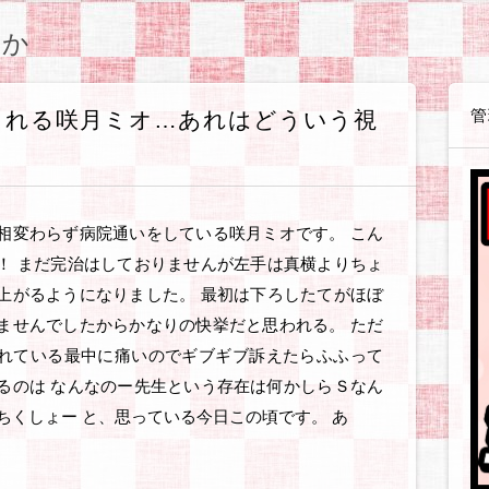
感想等
や感想等
ョン
体験戦記各種
体験戦記料理編
解説戦記各種
企業・お店
読書感想
観察日記【咲月さんち】
観察日記【世間様の様子】
観察日記【ゲーム・遊び】
観察日記【ダイエット編】
観察日記【美容編】
観察日記【健康編】
観察日記【絵日記】
観察日記【職場のゆかいな同僚たち】
アフィリ
WordPre
テーマ・
SIRIUS
BANNER
無料ブロ
ASP・
ウェブサ
ソフト・
お得情報
とか
管
される咲月ミオ…あれはどういう視
相変わらず病院通いをしている咲月ミオです。 こん
！ まだ完治はしておりませんが左手は真横よりちょ
上がるようになりました。 最初は下ろしたてがほぼ
ませんでしたからかなりの快挙だと思われる。 ただ
れている最中に痛いのでギブギブ訴えたらふふって
るのは なんなのー先生という存在は何かしらＳなん
ちくしょー と、思っている今日この頃です。 あ