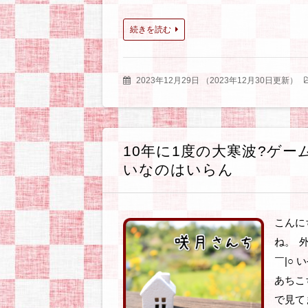
続きを読む
2023年12月29日
（
2023年12月30日更新
）
10年に1度の大寒波?ゲ
いなのはいらん
こんに
ね。 
￣|○
あちこ
で見て