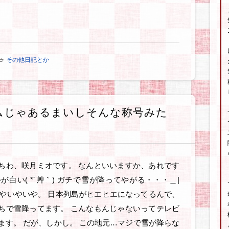
その他日記とか
ームじゃあるまいしそんな称号みた
ちわ、咲月ミオです。 なんといいますか、あれです
外が白い( *´艸｀) ガチで雪が降ってやがる・・・＿|
 いやいやいや。 日本列島がヒエヒエになってるんで、
ちで雪降ってます。 こんなもんじゃないってテレビ
ます。 だが、しかし。 この地元…マジで雪が降らな