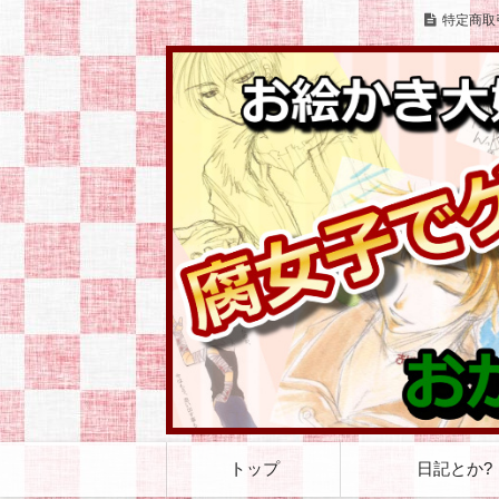
特定商取
お絵かきとゲームをこよなく愛する腐女
お絵かき大好き 腐
コ
トップ
日記とか?
ン
テ