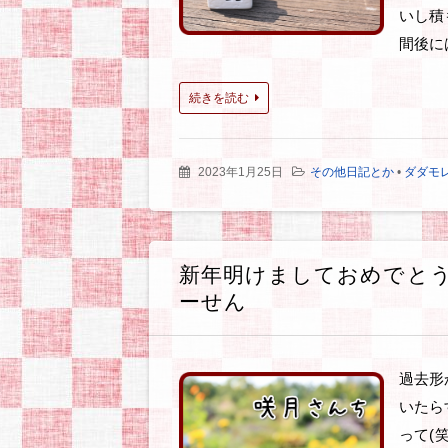
いし積
間後に
続きを読む
2023年1月25日
その他日記とか
•
ダダモ
新年明けましておめでとうご
ーせん
過去形か
いたら
って(