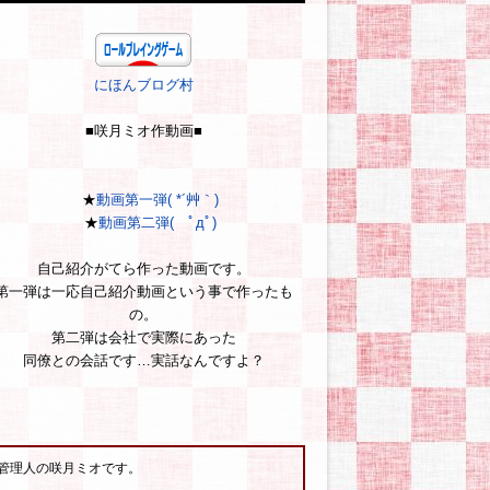
にほんブログ村
■咲月ミオ作動画■
★
動画第一弾( *´艸｀)
★
動画第二弾( ﾟдﾟ)
自己紹介がてら作った動画です。
第一弾は一応自己紹介動画という事で作ったも
の。
第二弾は会社で実際にあった
同僚との会話です…実話なんですよ？
管理人の咲月ミオです。