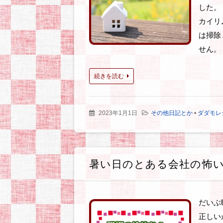
した。
カイリ
は掃除
せん。
続きを読む
2023年1月1日
その他日記とか
•
ダダモレ
暑い日のとある会社の怖い
だいぶ
正しい