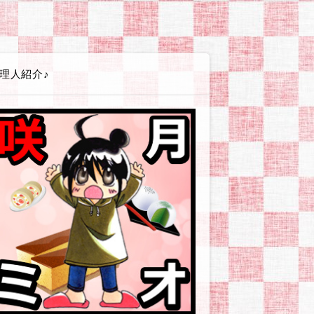
エイト講座
ss(ワードプレス)
テンプレート
(シリウス)関連
PLUS(バナープラス)関連
グ
広告
ービス・店舗・企業
ツール
やお小遣い稼ぎとか
体験戦記アイヨウダー【愛用食材・小物】
体験戦記アソンダー【ゲーム・遊び】
体験戦記エヲカイター【お絵かき編】
体験戦記オシリダイジ【便秘・痔】
体験戦記カタヅケター【掃除・片付け編】
体験戦記カッタッター【お買い物編】
体験戦記ケンコウダイイチ【美容・健康】
体験戦記シッパイダー【失敗談等】
体験戦記ゼッショクダー【プチ絶食生活】
体験戦記タノシンダー【行事やイベント編】
体験戦記タベッター【食べ物編】
体験戦記タメシター【お試し編】
体験戦記タメシター【対策・改善】
体験戦記タイヘンジャー【非常時・防災対策】
体験戦記ダイエッター【オートミール編】
体験戦記ダイエッター【ゆるい糖質カット】
体験戦記ダイエッター【人間になりたい編】
体験戦記ダイエッター【低GIチャレンジ】
体験戦記【料理ネタ】
体験戦記ドウガー【動画作成】
体験戦記ノンダー【飲み物編】
体験戦記ノウゼイジャー【ふるさと納税】
体験戦記ヒッコシター【引越し編】
体験戦記ツクッター【その他】
体験戦記ツクッター【リュウジ】
体験戦記ツクッター【りなてぃ】
体験戦記ツクッター【山本ゆり】
解説戦隊アソブンジャー【趣味・遊び編】
解説戦隊イキイキジャー【美容・健康編】
解説戦隊イベンター【イベント情報】
解説戦隊エヲカイター【お絵かき編】
解説戦隊カスタマイジャー【カスタマイズ編】
解説戦隊シラベッター【その他疑問】
解説戦隊ツカイカター【使い方編】
解説戦隊タベルンジャー【食べ物編】
解説戦隊デキルンジャー【登録・設定編】
解説戦隊ワカルンジャー【用語編】
解説戦隊ノムンジャー【飲み物編】
企業・お店ーおおむぎ工房
企業・お店ーニトリ
企業・お店ーモラタメ
企業・お店ーユニクロ
企業・お店ーリュリュモール
企業・お店－BASEFOOD
企業・お店－コンビニ各社
企業・お店－シャトレーゼ
企業・お店－タマチャンショップ
企業・お店－ヤフーショッピング
企業・お店－楽天市場
読書感想【本に関する情報やお話】
読書感想【その他の本】
読書感想【ライトノベル】
読書感想【コミック】
読書感想【恋愛要素薄めか皆無】
読書感想【現代社会風恋愛もの】
読書感想【異世界転生・転移・召喚】
読書感想【貴族・外国風恋愛もの】
読書感想【BL/女性向/男×男注意
サイトマップ
プライバシーポリシー
理人紹介♪