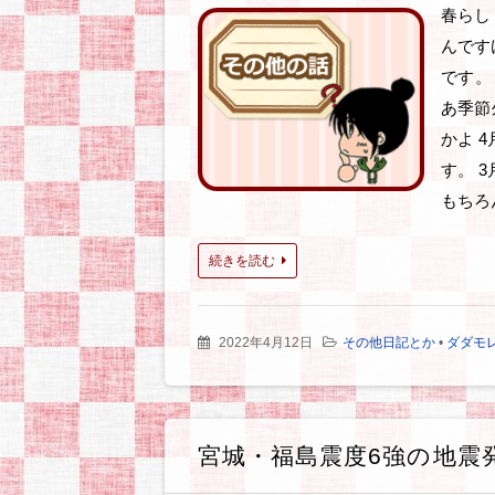
春らし
んです
です。
あ季節
かよ 
す。 
もちろ
続きを読む
2022年4月12日
その他日記とか
•
ダダモ
宮城・福島震度6強の地震