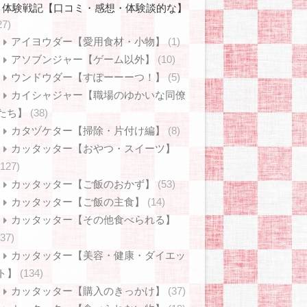
体験戦記【口コミ・感想・体験談的な】
27)
アイヨウダー【愛用食材・小物】
(1)
アソブンジャー【ゲーム以外】
(10)
ウンドウダー【すぽーーーつ！】
(5)
カイシャジャー【職場のゆかいな同僚
たち】
(38)
カタヅケター【掃除・片付け編】
(8)
カッタッター【おやつ・スイーツ】
(127)
カッタッター【ご飯のおかず】
(53)
カッタッター【ご飯の主食】
(14)
カッタッター【その他食べられる】
(37)
カッタッター【美容・健康・ダイエッ
ト】
(134)
カッタッター【購入のきっかけ】
(37)