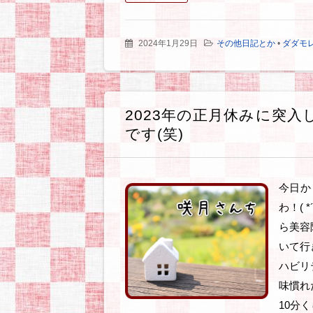
2024年1月29日
その他日記とか
•
ダダモ
2023年の正月休みに突
です(笑)
今日か
わ！(
ら美容
いて行
ハビリ
味慣れ
10分