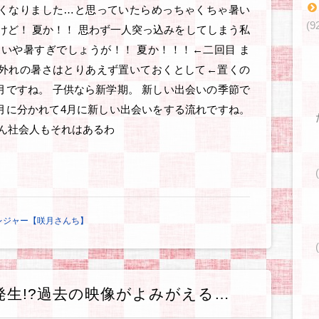
くなりました…と思っていたらめっちゃくちゃ暑い
(9
けど！ 夏か！！ 思わず一人突っ込みをしてしまう私
 いや暑すぎでしょうが！！ 夏か！！！←二回目 ま
外れの暑さはとりあえず置いておくとして←置くの
4月ですね。 子供なら新学期。 新しい出会いの季節で
3月に分かれて4月に新しい出会いをする流れですね。
ん社会人もそれはあるわ
レジャー【咲月さんち】
発生!?過去の映像がよみがえる…