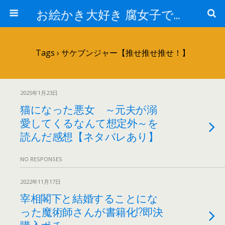
お絵かき大好き 腐女子でゲーマーのおかしな生活
Tags › サケブンジャー【推せ推せ推せ！】
2025年1月23日
猫になった悪女 ～元夫が溺
愛してくるなんて想定外～を
読んだ感想【ネタバレあり】
NO RESPONSES
2022年11月17日
宰相閣下と結婚することにな
った魔術師さんが書籍化!?即決
購入ポチ