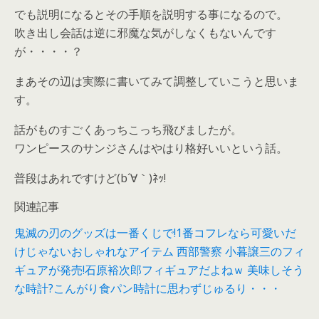
でも説明になるとその手順を説明する事になるので。
吹き出し会話は逆に邪魔な気がしなくもないんです
が・・・・？
まあその辺は実際に書いてみて調整していこうと思いま
す。
話がものすごくあっちこっち飛びましたが。
ワンピースのサンジさんはやはり格好いいという話。
普段はあれですけど(b´∀｀)ﾈｯ!
関連記事
鬼滅の刃のグッズは一番くじで!1番コフレなら可愛いだ
けじゃないおしゃれなアイテム
西部警察 小暮譲三のフィ
ギュアが発売!石原裕次郎フィギュアだよねｗ
美味しそう
な時計?こんがり食パン時計に思わずじゅるり・・・