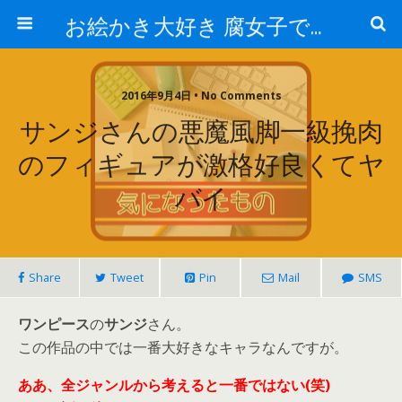
お絵かき大好き 腐女子でゲーマーのおかしな生活
2016年9月4日 • No Comments
サンジさんの悪魔風脚一級挽肉
のフィギュアが激格好良くてヤ
バイ
Share
Tweet
Pin
Mail
SMS
ワンピース
の
サンジ
さん。
この作品の中では一番大好きなキャラなんですが。
ああ、全ジャンルから考えると一番ではない(笑)