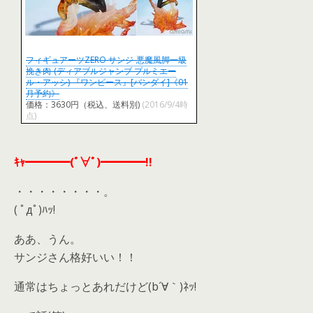
フィギュアーツZERO サンジ-悪魔風脚一級
挽き肉-(ディアブルジャンブ プルミエー
ル・アッシ) 『ワンピース』[バンダイ]《01
月予約》
価格：3630円（税込、送料別)
(2016/9/4時
点)
ｷｬ━━━━(ﾟ∀ﾟ)━━━━!!
・・・・・・・・。
( ﾟдﾟ)ﾊｯ!
ああ、うん。
サンジさん格好いい！！
通常はちょっとあれだけど(b´∀｀)ﾈｯ!