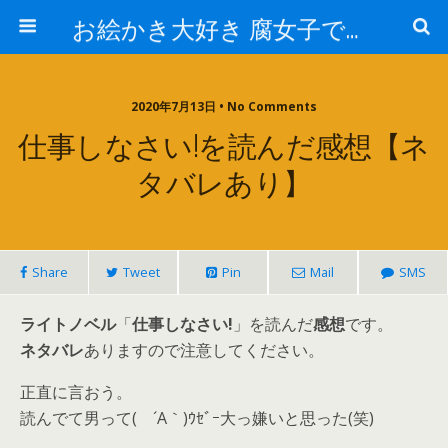
お絵かき大好き 腐女子でゲーマーのおかしな生活
2020年7月13日 • No Comments
仕事しなさい!を読んだ感想【ネ
タバレあり】
Share
Tweet
Pin
Mail
SMS
ライトノベル
「
仕事しなさい!
」を読んだ
感想
です。
ネタバレ
ありますので注意してください。
正直に言おう。
読んでて男って( ´Α｀)ｳｾﾞｰ大っ嫌いと思った(笑)