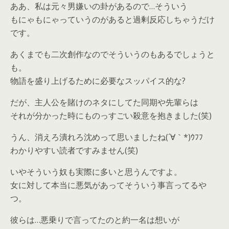
ああ、私は元々男嫌いの卦があるので…そういう
もにゃもにゃっていうのがあると過剰反応しちゃうだけ
です。
あくまでも二次創作なのでそういうのもあるでしょうと
も。
物語を盛り上げるために必要なスッパイス的な?
だが、主人公を賭けのネタにしてた同期や先輩らは
それが分かった時にものっすごい殺意を抱きました(笑)
うん、消えろ潰れろ沈めって思いましたね(´∀｀*)ｳﾌﾌ
わかりやすい読者ですみません(笑)
いやそういう奴も実際に多いと思うんですよ。
女に対して本当に悪気があってそういう事言ってるや
つ。
彼らは…悪乗りで言ってたのと約一名は想いが