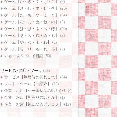
ゲーム【か・き・く・け・こ】
(2)
ゲーム【さ・し・す・せ・そ】
(20)
ゲーム【た・ち・つ・て・と】
(34)
ゲーム【な・に・ぬ・ね・の】
(2)
ゲーム【は・ひ・ふ・へ・ほ】
(40)
ゲーム【ま・み・む・め・も】
(3)
ゲーム【や・ゆ・よ・わ】
(1)
ゲーム【ら・り・る・れ・ろ】
(5)
スカイリムプレイ日記
(50)
サービス･お店・ツール
(53)
サービス【利用時のあれこれ】
(24)
ソフト・ツール【ご紹介】
(12)
企業・お店【セール商品の話とか】
(4)
企業・お店【新商品の話とか】
(1)
企業・お店【気になるアレコレ】
(12)