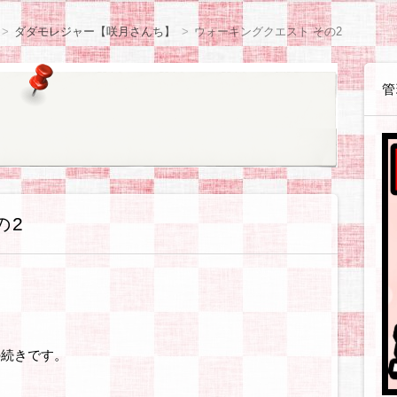
感想等
や感想等
ョン
体験戦記各種
体験戦記料理編
解説戦記各種
企業・お店
読書感想
観察日記【咲月さんち】
観察日記【世間様の様子】
観察日記【ゲーム・遊び】
観察日記【ダイエット編】
観察日記【美容編】
観察日記【健康編】
観察日記【絵日記】
観察日記【職場のゆかいな同僚たち】
アフィリ
WordPre
テーマ・
SIRIUS
BANNER
無料ブロ
ASP・
ウェブサ
ソフト・
お得情報
ダダモレジャー【咲月さんち】
ウォーキングクエスト その2
管
の2
の続きです。