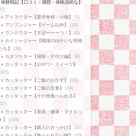
体験戦記【口コミ・感想・体験談的な】
27)
アイヨウダー【愛用食材・小物】
(1)
アソブンジャー【ゲーム以外】
(10)
ウンドウダー【すぽーーーつ！】
(5)
カイシャジャー【職場のゆかいな同僚
たち】
(38)
カタヅケター【掃除・片付け編】
(8)
カッタッター【おやつ・スイーツ】
(127)
カッタッター【ご飯のおかず】
(53)
カッタッター【ご飯の主食】
(14)
カッタッター【その他食べられる】
(37)
カッタッター【美容・健康・ダイエッ
ト】
(134)
カッタッター【購入のきっかけ】
(37)
カッタッター【食べられない物】
(19)