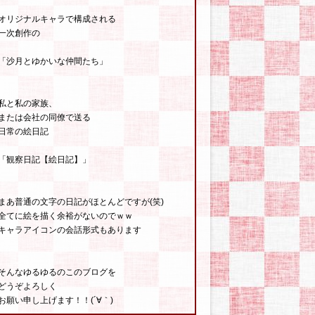
オリジナルキャラで構成される
一次創作の
「沙月とゆかいな仲間たち」
私と私の家族、
または会社の同僚で送る
日常の絵日記
「観察日記【絵日記】」
まあ普通の文字の日記がほとんどですが(笑)
全てに絵を描く余裕がないのでｗｗ
キャラアイコンの会話形式もあります
そんなゆるゆるのこのブログを
どうぞよろしく
お願い申し上げます！！(´∀｀)