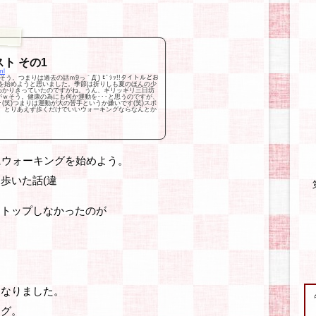
ト その1
ml
う。つまりは過去の話ｍ9っ｀Д´) ﾋﾞｼｯ!!タイトルどお
を始めようと思いました。季節は折りしも夏のほんの少
あわかりきっていたのですがね。うん、ギリッギリ三日坊
がｗそう。健康の為にも何か運動を･･･と思うのですが、
･(笑)つまりは運動が大の苦手というか嫌いです(笑)スポ
、とりあえず歩くだけでいいウォーキングならなんとか
にウォーキングを始めよう。
歩いた話(違
ストップしなかったのが
くなりました。
ング。