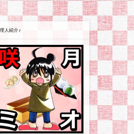
エイト講座
ss(ワードプレス)
テンプレート
(シリウス)関連
PLUS(バナープラス)関連
グ
広告
ービス・店舗・企業
ツール
やお小遣い稼ぎとか
体験戦記アイヨウダー【愛用食材・小物】
体験戦記アソンダー【ゲーム・遊び】
体験戦記エヲカイター【お絵かき編】
体験戦記オシリダイジ【便秘・痔】
体験戦記カタヅケター【掃除・片付け編】
体験戦記カッタッター【お買い物編】
体験戦記ケンコウダイイチ【美容・健康】
体験戦記シッパイダー【失敗談等】
体験戦記ゼッショクダー【プチ絶食生活】
体験戦記タノシンダー【行事やイベント編】
体験戦記タベッター【食べ物編】
体験戦記タメシター【お試し編】
体験戦記タメシター【対策・改善】
体験戦記タイヘンジャー【非常時・防災対策】
体験戦記ダイエッター【オートミール編】
体験戦記ダイエッター【ゆるい糖質カット】
体験戦記ダイエッター【人間になりたい編】
体験戦記ダイエッター【低GIチャレンジ】
体験戦記【料理ネタ】
体験戦記ドウガー【動画作成】
体験戦記ノンダー【飲み物編】
体験戦記ノウゼイジャー【ふるさと納税】
体験戦記ヒッコシター【引越し編】
体験戦記ツクッター【その他】
体験戦記ツクッター【リュウジ】
体験戦記ツクッター【りなてぃ】
体験戦記ツクッター【山本ゆり】
解説戦隊アソブンジャー【趣味・遊び編】
解説戦隊イキイキジャー【美容・健康編】
解説戦隊イベンター【イベント情報】
解説戦隊エヲカイター【お絵かき編】
解説戦隊カスタマイジャー【カスタマイズ編】
解説戦隊シラベッター【その他疑問】
解説戦隊ツカイカター【使い方編】
解説戦隊タベルンジャー【食べ物編】
解説戦隊デキルンジャー【登録・設定編】
解説戦隊ワカルンジャー【用語編】
解説戦隊ノムンジャー【飲み物編】
企業・お店ーおおむぎ工房
企業・お店ーニトリ
企業・お店ーモラタメ
企業・お店ーユニクロ
企業・お店ーリュリュモール
企業・お店－BASEFOOD
企業・お店－コンビニ各社
企業・お店－シャトレーゼ
企業・お店－タマチャンショップ
企業・お店－ヤフーショッピング
企業・お店－楽天市場
読書感想【本に関する情報やお話】
読書感想【その他の本】
読書感想【ライトノベル】
読書感想【コミック】
読書感想【恋愛要素薄めか皆無】
読書感想【現代社会風恋愛もの】
読書感想【異世界転生・転移・召喚】
読書感想【貴族・外国風恋愛もの】
読書感想【BL/女性向/男×男注意
サイトマップ
プライバシーポリシー
理人紹介♪