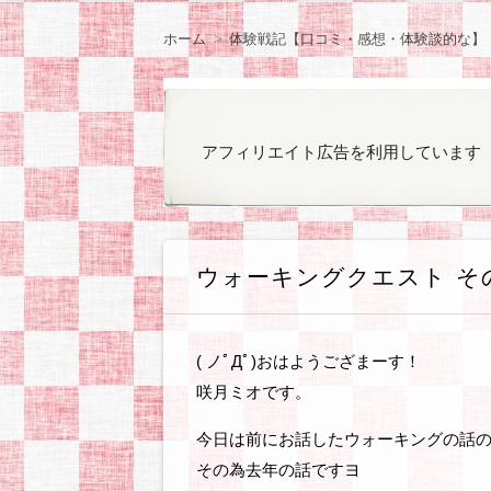
ン
観察日記
ラノベやコミックの
ゲームのプレイ日記
オカンと乳がん
気になったもの
ぽっちゃりファッシ
お知らせ
ツ
ホーム
体験戦記【口コミ・感想・体験談的な】
へ
移
動
アフィリエイト広告を利用しています
ウォーキングクエスト そ
( ノﾟДﾟ)おはようござまーす！
咲月ミオです。
今日は前にお話したウォーキングの話
その為去年の話ですヨ