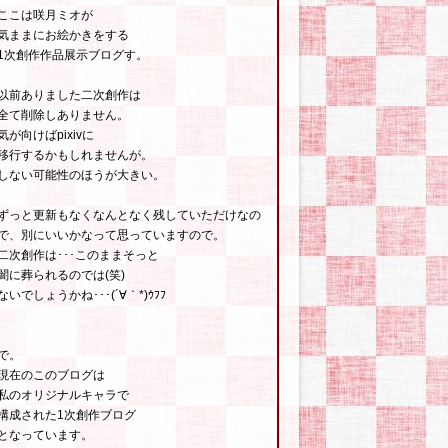
ここは咲月ミオが
気ままにお絵かきをする
1次創作作品展示ブログす。
以前ありました二次創作は
全て削除しありません。
気が向けばpixivに
移行するかもしれませんが。
しない可能性のほうが大きい。
ずっと更新もなくなんとなく残していただけなの
で、別にいいかなって思っていますので。
二次創作は･･･このままそっと
闇に葬られるのでは(笑)
ないでしょうかね･･･(´∀｀*)ｳﾌﾌ
で。
現在のこのブログは
私のオリジナルキャラで
構成された1次創作ブログ
となっています。