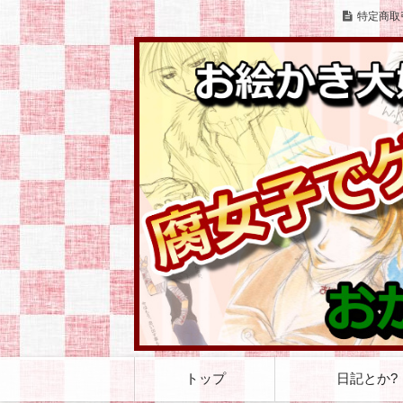
特定商取
お絵かきとゲームをこよなく愛する腐女
お絵かき大好き 腐
コ
トップ
日記とか?
ン
テ