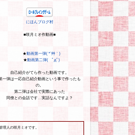
にほんブログ村
■咲月ミオ作動画■
★
動画第一弾( *´艸｀)
★
動画第二弾( ﾟдﾟ)
自己紹介がてら作った動画です。
第一弾は一応自己紹介動画という事で作ったも
の。
第二弾は会社で実際にあった
同僚との会話です…実話なんですよ？
管理人の咲月ミオです。