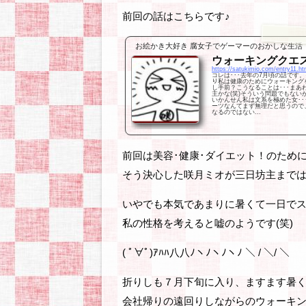
前回の話はこちらです♪
お絵かき大好き 腐女子でゲーマーのおかしな生活
ウォーキングクエス
https://satukimio.com/entry11.ht
コレは･･･去年の7月頃の話です。そ
り私は健康のためにウォーキング
し手前？こうなることは･･･ま
主かな(笑)そういう問題でもない
いかんせん私は文系を極めた女･･
ーツなんてまず無理だと思うので
なるのではない...
前回は美容･健康･ダイエット！のため
そう決心した咲月ミオが三日坊主までは
いやでも本気であまりに暑くて一日で
私の性格を考えると嘘のようです(笑)
( ﾟ∀ﾟ)ｱﾊﾊ八八ﾉヽﾉヽﾉヽﾉ ＼ / ＼/ ＼
折りしも７月下旬に入り、ますます暑
会社帰りの遠回りしながらのウォーキ