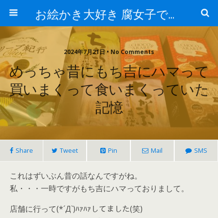
お絵かき大好き 腐女子でゲーマーのおかしな生活
2024年7月21日 • No Comments
めっちゃ昔にもち吉にハマって
買いまくって食いまくっていた
記憶
Share
Tweet
Pin
Mail
SMS
これはずいぶん昔の話なんですがね。
私・・・一時ですがもち吉にハマっておりまして。
店舗に行って(*´Д`)ﾊｧﾊｧしてました(笑)