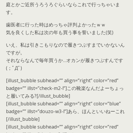
庭とかご近所うろうろぐらいならこれで行っちゃいま
す。
歯医者に行った時はめっちゃ評判よかったｗｗ
気を良くした私は次の年も買う事を誓いました(笑)
いえ、私は引きこもりなので履きつぶすまでいかないん
ですが。
それならなんで毎年買うか…オカンが履きつぶすんです
(；ﾟДﾟ)
[illust_bubble subhead=”” align=”right” color=”red”
badge=”” illst=”check-m2-l”]この靴楽なんだよーちょっ
と履いてみる?[/illust_bubble]
[illust_bubble subhead=”” align=”right” color=”blue”
badge=”” illst=”douzo-w3-l”]あら、ほんといいねーこれ
[/illust_bubble]
[illust_bubble subhead=”” align=”right” color=”red”