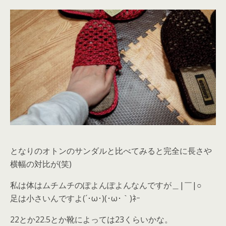
となりのオトンのサンダルと比べてみると完全に長さや
横幅の対比が(笑)
私は体はムチムチのぽよんぽよんなんですが＿|￣|○
足は小さいんですよ(´･ω･)(･ω･｀)ﾈｰ
22とか22.5とか靴によっては23くらいかな。