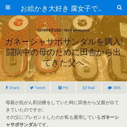
お絵かき大好き 腐女子でゲーマーのおかしな生活
2018年8月23日 • No Comments
ガネーシャサボサンダルを購入!
闘病中の母のために田舎から出
てきた父へ
Share
Tweet
Pin
Mail
SMS
母親が抗がん剤治療をしていた時に田舎から父親が出て
きていたのですが。
その父にプレゼントしたのが私も愛用している
ガネーシ
ャサボサンダル
です。