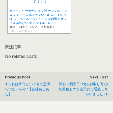
ガネーシャ サボサンダル 靴 サンダル メン
ズ レディース 歩きやすい ぺたんこ おしゃ
れ スリッパ ルームシューズ 室内履き オフ
ィス 蒸れない 春 スマイルトレード
価格：1490円（税込、送料無料)
(2018/4/23時点)
関連記事
No related posts.
Previous Post
Next Post
それは寄付という名の恐喝
訳あり明太子1kgをお取り寄せ!
ではないのか?【会社あるあ
無着色ものを楽天にて通販しち
る】
ゃいました♪