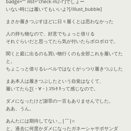
badge=”” illst=”check-m2-l”]でしょー
いない時には履いてもいいよ?[/illust_bubble]
まさか履きつぶすほどに日々履くとは思わなかった
人の持ち物なので、好意でちょっと借りる
それぐらいだと思ってたら気が付いたらボロボロで。
聞くと庭に出るのも買い物行くのも全部これを履いてた
と。
ちょこっと借りるレベルではなくがっつり履きつぶした
まあ本人は履きつぶしたという自覚はなくて、
履いてたら∑(・∀・) ｺﾜﾚﾀ !!って感じなので。
ダメになったけど謝罪の一言もありませんでした。
ああ、うん。
あんたには期待してない＿|￣|○
と、過去に何度かダメになったガネーシャサボサンダ