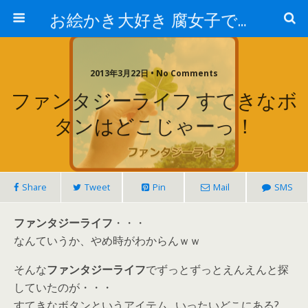
お絵かき大好き 腐女子でゲーマーのおかしな生活
2013年3月22日 • No Comments
ファンタジーライフ すてきなボ
タンはどこじゃーっ！
Share
Tweet
Pin
Mail
SMS
ファンタジーライフ
・・・
なんていうか、やめ時がわからんｗｗ
そんな
ファンタジーライフ
でずっとずっとえんえんと探
していたのが・・・
すてきなボタンというアイテム…いったいどこにある?