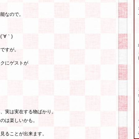
可能なので。
。
´∀｀)
んですが。
ークにゲストが
。
は、実は実在する物ばかり。
るのは楽しいかも。
を見ることが出来ます。