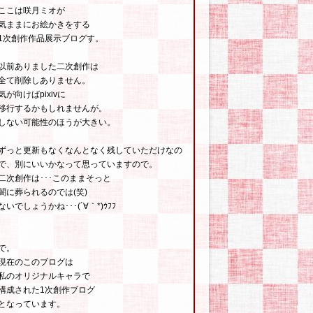
ここは咲月ミオが
気ままにお絵かきをする
1次創作作品展示ブログす。
以前ありました二次創作は
全て削除しありません。
気が向けばpixivに
移行するかもしれませんが。
しない可能性のほうが大きい。
ずっと更新もなくなんとなく残していただけなの
で、別にいいかなって思っていますので。
二次創作は･･･このままそっと
闇に葬られるのでは(笑)
ないでしょうかね･･･(´∀｀*)ｳﾌﾌ
で。
現在のこのブログは
私のオリジナルキャラで
構成された1次創作ブログ
となっています。