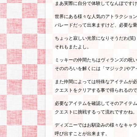
まあ実際に自分で体験してなんぼです
世界にある様々な人気のアトラクショ
パレードだって出来ますけど、必要な乗
ちょっと寂しい光景になりそうだわ(笑)
それもまたよし。
ミッキーの仲間たちはヴィランズの呪
そののろいを解くには「マジック｣やア
また仲間によっては特殊なアイテムが
クエストをクリアする事で得られるの
必要なアイテムを確認してそのアイテ
クエストに挑戦するって流れですかね
ディズニーではお馴染みの様々なキャ
呼び出すことが出来ます。