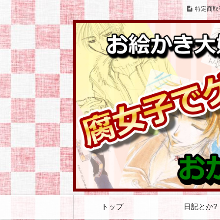
特定商取
お絵かきとゲームをこよなく愛する腐女
お絵かき大好き 腐
コ
トップ
日記とか?
ン
テ