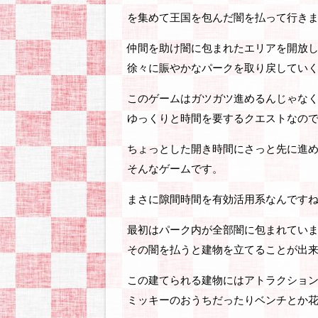
を集めて王国を包んだ闇を払って行き
仲間を助け闇に包まれたエリアを開放
徐々に賑やかなパークを取り戻してい
このゲームはガツガツ進めるんじゃな
ゆっくりと時間を要するクエストなので･
ちょっとした開き時間にさっと先に進
そんなゲームです。
まさに隙間時間を有効活用系なんです
最初はパーク内が全部闇に包まれてい
その闇を払うと建物を立てることが出
この建てられる建物にはアトラクショ
ミッキーのおうちだったりベンチとか