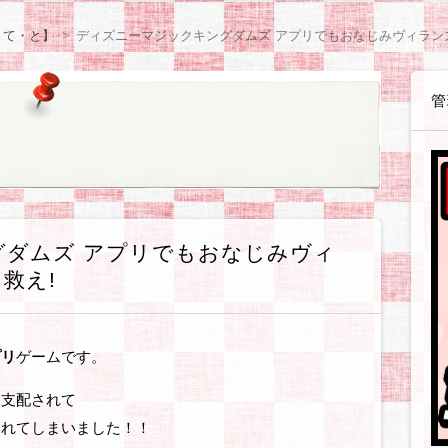
感想等
や感想等
ョン
体験戦記各種
体験戦記料理編
解説戦記各種
企業・お店
読書感想
観察日記【咲月さんち】
観察日記【世間様の様子】
観察日記【ゲーム・遊び】
観察日記【ダイエット編】
観察日記【美容編】
観察日記【健康編】
観察日記【絵日記】
観察日記【職場のゆかいな同僚たち】
アフィリ
WordPre
テーマ・
SIRIUS
BANNER
無料ブロ
ASP・
ウェブサ
ソフト・
お得情報
・て・と】
ディズニーマジックキングダムズ アプリでもおなじみヴィラン
管
グダムズ アプリでもおなじみヴィ
救え!
プリ
ゲームです。
に支配されて
されてしまいました！！