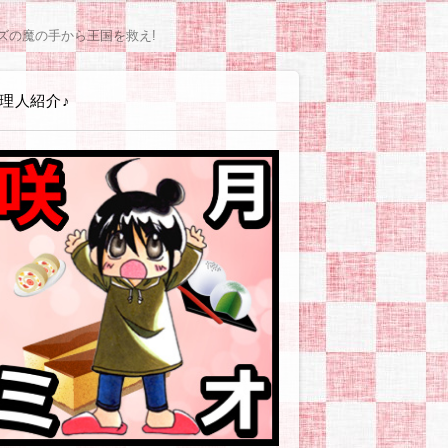
エイト講座
ss(ワードプレス)
テンプレート
(シリウス)関連
PLUS(バナープラス)関連
グ
広告
ービス・店舗・企業
ツール
やお小遣い稼ぎとか
体験戦記アイヨウダー【愛用食材・小物】
体験戦記アソンダー【ゲーム・遊び】
体験戦記エヲカイター【お絵かき編】
体験戦記オシリダイジ【便秘・痔】
体験戦記カタヅケター【掃除・片付け編】
体験戦記カッタッター【お買い物編】
体験戦記ケンコウダイイチ【美容・健康】
体験戦記シッパイダー【失敗談等】
体験戦記ゼッショクダー【プチ絶食生活】
体験戦記タノシンダー【行事やイベント編】
体験戦記タベッター【食べ物編】
体験戦記タメシター【お試し編】
体験戦記タメシター【対策・改善】
体験戦記タイヘンジャー【非常時・防災対策】
体験戦記ダイエッター【オートミール編】
体験戦記ダイエッター【ゆるい糖質カット】
体験戦記ダイエッター【人間になりたい編】
体験戦記ダイエッター【低GIチャレンジ】
体験戦記【料理ネタ】
体験戦記ドウガー【動画作成】
体験戦記ノンダー【飲み物編】
体験戦記ノウゼイジャー【ふるさと納税】
体験戦記ヒッコシター【引越し編】
体験戦記ツクッター【その他】
体験戦記ツクッター【リュウジ】
体験戦記ツクッター【りなてぃ】
体験戦記ツクッター【山本ゆり】
解説戦隊アソブンジャー【趣味・遊び編】
解説戦隊イキイキジャー【美容・健康編】
解説戦隊イベンター【イベント情報】
解説戦隊エヲカイター【お絵かき編】
解説戦隊カスタマイジャー【カスタマイズ編】
解説戦隊シラベッター【その他疑問】
解説戦隊ツカイカター【使い方編】
解説戦隊タベルンジャー【食べ物編】
解説戦隊デキルンジャー【登録・設定編】
解説戦隊ワカルンジャー【用語編】
解説戦隊ノムンジャー【飲み物編】
企業・お店ーおおむぎ工房
企業・お店ーニトリ
企業・お店ーモラタメ
企業・お店ーユニクロ
企業・お店ーリュリュモール
企業・お店－BASEFOOD
企業・お店－コンビニ各社
企業・お店－シャトレーゼ
企業・お店－タマチャンショップ
企業・お店－ヤフーショッピング
企業・お店－楽天市場
読書感想【本に関する情報やお話】
読書感想【その他の本】
読書感想【ライトノベル】
読書感想【コミック】
読書感想【恋愛要素薄めか皆無】
読書感想【現代社会風恋愛もの】
読書感想【異世界転生・転移・召喚】
読書感想【貴族・外国風恋愛もの】
読書感想【BL/女性向/男×男注意
サイトマップ
プライバシーポリシー
ズの魔の手から王国を救え!
理人紹介♪