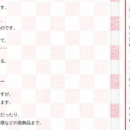
ます。
し、
くのです。
くて、
･･
める。
ねー
ますが、
来ます。
ンだったり、
花壇などの装飾品まで。