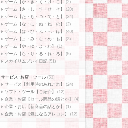
ゲーム【か・き・く・け・こ】
(2)
ゲーム【さ・し・す・せ・そ】
(20)
ゲーム【た・ち・つ・て・と】
(34)
ゲーム【な・に・ぬ・ね・の】
(2)
ゲーム【は・ひ・ふ・へ・ほ】
(40)
ゲーム【ま・み・む・め・も】
(3)
ゲーム【や・ゆ・よ・わ】
(1)
ゲーム【ら・り・る・れ・ろ】
(5)
スカイリムプレイ日記
(51)
サービス･お店・ツール
(53)
サービス【利用時のあれこれ】
(24)
ソフト・ツール【ご紹介】
(12)
企業・お店【セール商品の話とか】
(4)
企業・お店【新商品の話とか】
(1)
企業・お店【気になるアレコレ】
(12)