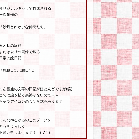
オリジナルキャラで構成される
一次創作の
「沙月とゆかいな仲間たち」
私と私の家族、
または会社の同僚で送る
日常の絵日記
「観察日記【絵日記】」
まあ普通の文字の日記がほとんどですが(笑)
全てに絵を描く余裕がないのでｗｗ
キャラアイコンの会話形式もあります
そんなゆるゆるのこのブログを
どうぞよろしく
お願い申し上げます！！(´∀｀)