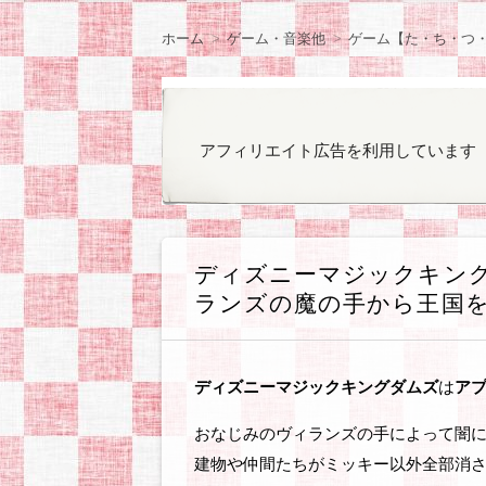
ン
観察日記
ラノベやコミックの
ゲームのプレイ日記
オカンと乳がん
気になったもの
ぽっちゃりファッシ
お知らせ
ツ
ホーム
ゲーム・音楽他
ゲーム【た・ち・つ
へ
移
動
アフィリエイト広告を利用しています
ディズニーマジックキン
ランズの魔の手から王国を
ディズニーマジックキングダムズ
は
ア
おなじみのヴィランズの手によって闇
建物や仲間たちがミッキー以外全部消