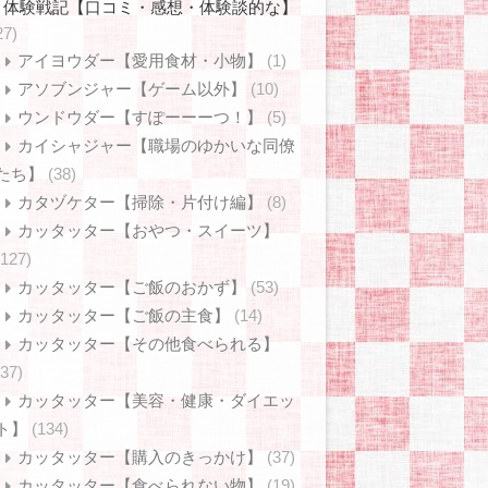
体験戦記【口コミ・感想・体験談的な】
27)
アイヨウダー【愛用食材・小物】
(1)
アソブンジャー【ゲーム以外】
(10)
ウンドウダー【すぽーーーつ！】
(5)
カイシャジャー【職場のゆかいな同僚
たち】
(38)
カタヅケター【掃除・片付け編】
(8)
カッタッター【おやつ・スイーツ】
(127)
カッタッター【ご飯のおかず】
(53)
カッタッター【ご飯の主食】
(14)
カッタッター【その他食べられる】
(37)
カッタッター【美容・健康・ダイエッ
ト】
(134)
カッタッター【購入のきっかけ】
(37)
カッタッター【食べられない物】
(19)