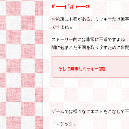
ｶﾞ━━(;ﾟДﾟ)━━ﾝ!!
お約束にも程がある、ミッキーだけ無事(
ですよねｗ
ストーリー的には非常に王道ですよね
闇に包まれた王国を取り戻すために奮
そして無事なミッキー(笑)
ゲームでは様々なクエストをこなして
「マジック」