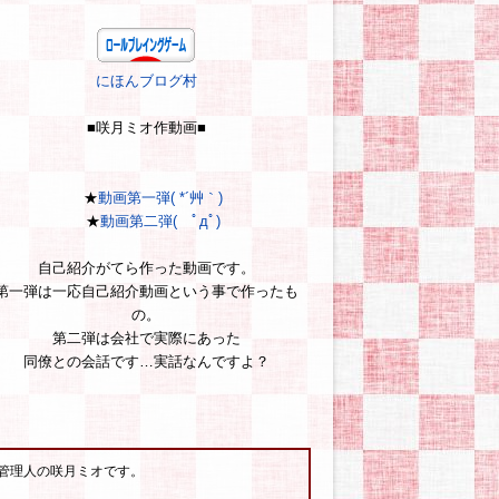
にほんブログ村
■咲月ミオ作動画■
★
動画第一弾( *´艸｀)
★
動画第二弾( ﾟдﾟ)
自己紹介がてら作った動画です。
第一弾は一応自己紹介動画という事で作ったも
の。
第二弾は会社で実際にあった
同僚との会話です…実話なんですよ？
管理人の咲月ミオです。