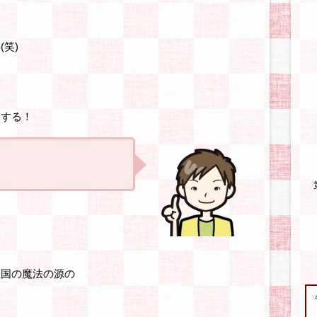
笑)
！
闘する！
王国の魔法の源の