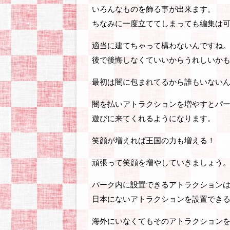
いろんなものを飾る事が出来ます。
ちなみに一度立ててしまっても編集は
適当に建てちゃって構わないんですね
後で後悔しなくていいからうれしいかも(
最初は闇に包まれてるから誰もいない
闇を払いアトラクションを増やすとパ
遊びに来てくれるようになります。
笑顔が増えれば王国の力も増える！
頑張って笑顔を増やしていきましょう
パーク内に設置できるアトラクション
日本にないアトラクションを設置でき
海外にいなくてもそのアトラクション