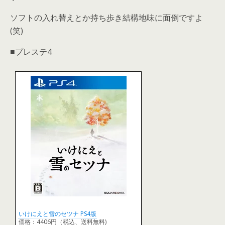
ソフトの入れ替えとか持ち歩き結構地味に面倒ですよ
(笑)
■プレステ4
いけにえと雪のセツナ PS4版
価格：4406円（税込、送料無料)