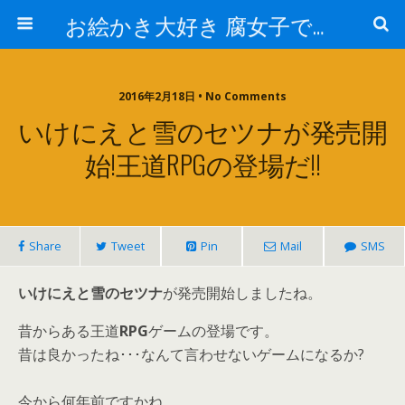
お絵かき大好き 腐女子でゲーマーのおかしな生活
2016年2月18日 • No Comments
いけにえと雪のセツナが発売開
始!王道RPGの登場だ!!
Share
Tweet
Pin
Mail
SMS
いけにえと雪のセツナ
が発売開始しましたね。
昔からある王道
RPG
ゲームの登場です。
昔は良かったね･･･なんて言わせないゲームになるか?
今から何年前ですかね。