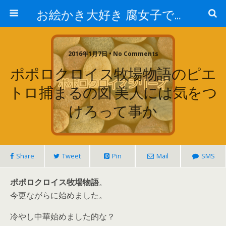
お絵かき大好き 腐女子でゲーマーのおかしな生活
2016年1月7日 • No Comments
ポポロクロイス牧場物語のピエ
トロ捕まるの図 美人には気をつ
けろって事か
Share
Tweet
Pin
Mail
SMS
ポポロクロイス牧場物語
。
今更ながらに始めました。
冷やし中華始めました的な？