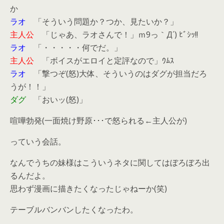
か
ラオ
「そういう問題か？つか、見たいか？」
主人公
「じゃあ、ラオさんで！」ｍ9っ｀Д´) ﾋﾞｼｯ!!
ラオ
「・・・・・何でだ。」
主人公
「ボイスがエロイと定評なので」ｳﾑｽ
ラオ
「撃つぞ(怒)大体、そういうのはダグが担当だろ
うが！！」
ダグ
「おいッ(怒)」
喧嘩勃発(一面焼け野原･･･で怒られる←主人公が)
っていう会話。
なんでうちの妹様はこういうネタに関してはぼろぼろ出
るんだよ。
思わず漫画に描きたくなったじゃねーか(笑)
テーブルバンバンしたくなったわ。