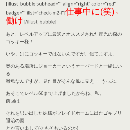
[illust_bubble subhead=”” align=”right” color=”red”
仕事中に(笑)←
badge=”” illst=”check-m2-l”]
働け
[/illust_bubble]
あと、レベルアップに最適とオススメされた夜光の森の
ゴッキー様！
いや、別にゴッキーではないんですが、似てますよ。
奥のある場所にジョーカーというオーバードと一緒にい
る
雑魚なんですが、見た目がそんな風に見え･･･うっぷ。
あそこでレベル60まで上げましたからね、私。
前回は！
それを思い出した妹様がブレイドホームに出たゴキブリ
退治の図
とか言い出して(そもそもいるのか)