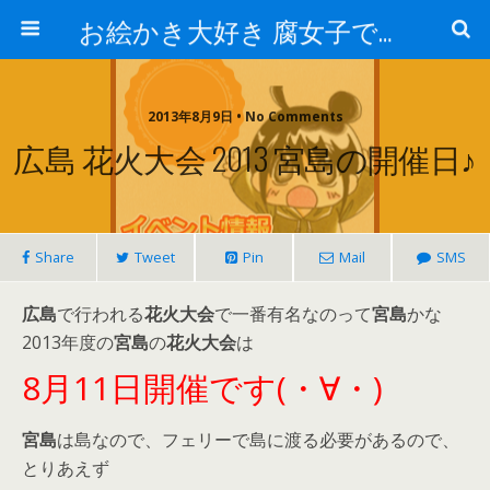
お絵かき大好き 腐女子でゲーマーのおかしな生活
2013年8月9日 • No Comments
広島 花火大会 2013 宮島の開催日♪
Share
Tweet
Pin
Mail
SMS
広島
で行われる
花火大会
で一番有名なのって
宮島
かな
2013年度の
宮島
の
花火大会
は
8月11日開催です(・∀・)
宮島
は島なので、フェリーで島に渡る必要があるので、
とりあえず