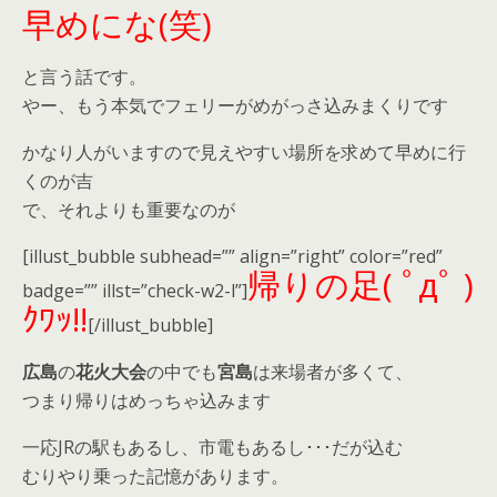
早めにな(笑)
と言う話です。
やー、もう本気でフェリーがめがっさ込みまくりです
かなり人がいますので見えやすい場所を求めて早めに行
くのが吉
で、それよりも重要なのが
[illust_bubble subhead=”” align=”right” color=”red”
帰りの足( ﾟдﾟ )
badge=”” illst=”check-w2-l”]
ｸﾜｯ!!
[/illust_bubble]
広島
の
花火大会
の中でも
宮島
は来場者が多くて、
つまり帰りはめっちゃ込みます
一応JRの駅もあるし、市電もあるし･･･だが込む
むりやり乗った記憶があります。