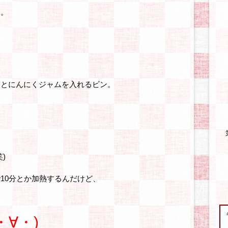
見。
ンとにんにくジャムを入れるビン。
。
)
10分とか加熱するんだけど、
∀・)