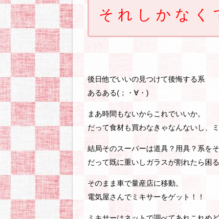
そ れ し か な く 
後日他でいいの見つけて後悔する系
あるある(；・∀・)
まあ時間もないからこれでいいか。
だって食材も買わなきゃなんないし、
結局そのスーパーは道具？用具？系を
だって既に重いしガラスが割れたら困
そのまま車で量産店に移動。
電気屋さんでミキサーをゲット！！
ミキサーはネットで調べてあれこれめ