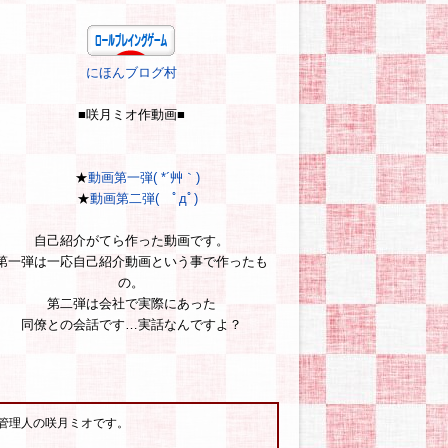
にほんブログ村
■咲月ミオ作動画■
★
動画第一弾( *´艸｀)
★
動画第二弾( ﾟдﾟ)
自己紹介がてら作った動画です。
第一弾は一応自己紹介動画という事で作ったも
の。
第二弾は会社で実際にあった
同僚との会話です…実話なんですよ？
管理人の咲月ミオです。