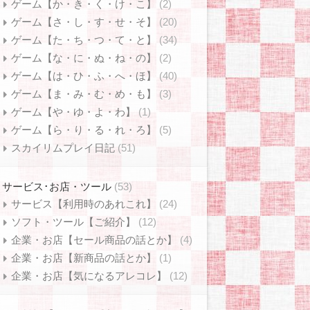
ゲーム【か・き・く・け・こ】
(2)
ゲーム【さ・し・す・せ・そ】
(20)
ゲーム【た・ち・つ・て・と】
(34)
ゲーム【な・に・ぬ・ね・の】
(2)
ゲーム【は・ひ・ふ・へ・ほ】
(40)
ゲーム【ま・み・む・め・も】
(3)
ゲーム【や・ゆ・よ・わ】
(1)
ゲーム【ら・り・る・れ・ろ】
(5)
スカイリムプレイ日記
(51)
サービス･お店・ツール
(53)
サービス【利用時のあれこれ】
(24)
ソフト・ツール【ご紹介】
(12)
企業・お店【セール商品の話とか】
(4)
企業・お店【新商品の話とか】
(1)
企業・お店【気になるアレコレ】
(12)