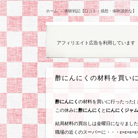
ン
観察日記
ラノベやコミックの
ゲームのプレイ日記
オカンと乳がん
気になったもの
ぽっちゃりファッシ
お知らせ
ツ
ホーム
体験戦記【口コミ・感想・体験談的な】
へ
移
動
アフィリエイト広告を利用しています
酢にんにくの材料を買いに
酢にんにく
の材料を買いに行ったった(；
この休みに
酢にんにく
と
にんにくジャ
結局材料の買出しは金曜日になりました(
職場の近くのスーパーに・・・ε=ε=ε=ε= 