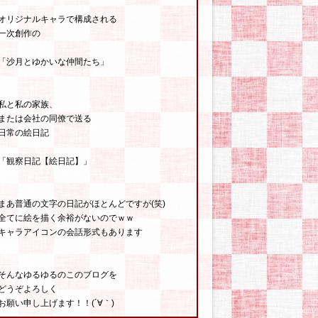
オリジナルキャラで構成される
一次創作の
「沙月とゆかいな仲間たち」
私と私の家族、
または会社の同僚で送る
日常の絵日記
「観察日記【絵日記】」
まあ普通の文字の日記がほとんどですが(笑)
全てに絵を描く余裕がないのでｗｗ
キャラアイコンの会話形式もあります
そんなゆるゆるのこのブログを
どうぞよろしく
お願い申し上げます！！(´∀｀)