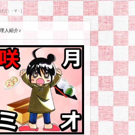
エイト講座
ss(ワードプレス)
テンプレート
(シリウス)関連
PLUS(バナープラス)関連
グ
広告
ービス・店舗・企業
ツール
やお小遣い稼ぎとか
体験戦記アイヨウダー【愛用食材・小物】
体験戦記アソンダー【ゲーム・遊び】
体験戦記エヲカイター【お絵かき編】
体験戦記オシリダイジ【便秘・痔】
体験戦記カタヅケター【掃除・片付け編】
体験戦記カッタッター【お買い物編】
体験戦記ケンコウダイイチ【美容・健康】
体験戦記シッパイダー【失敗談等】
体験戦記ゼッショクダー【プチ絶食生活】
体験戦記タノシンダー【行事やイベント編】
体験戦記タベッター【食べ物編】
体験戦記タメシター【お試し編】
体験戦記タメシター【対策・改善】
体験戦記タイヘンジャー【非常時・防災対策】
体験戦記ダイエッター【オートミール編】
体験戦記ダイエッター【ゆるい糖質カット】
体験戦記ダイエッター【人間になりたい編】
体験戦記ダイエッター【低GIチャレンジ】
体験戦記【料理ネタ】
体験戦記ドウガー【動画作成】
体験戦記ノンダー【飲み物編】
体験戦記ノウゼイジャー【ふるさと納税】
体験戦記ヒッコシター【引越し編】
体験戦記ツクッター【その他】
体験戦記ツクッター【リュウジ】
体験戦記ツクッター【りなてぃ】
体験戦記ツクッター【山本ゆり】
解説戦隊アソブンジャー【趣味・遊び編】
解説戦隊イキイキジャー【美容・健康編】
解説戦隊イベンター【イベント情報】
解説戦隊エヲカイター【お絵かき編】
解説戦隊カスタマイジャー【カスタマイズ編】
解説戦隊シラベッター【その他疑問】
解説戦隊ツカイカター【使い方編】
解説戦隊タベルンジャー【食べ物編】
解説戦隊デキルンジャー【登録・設定編】
解説戦隊ワカルンジャー【用語編】
解説戦隊ノムンジャー【飲み物編】
企業・お店ーおおむぎ工房
企業・お店ーニトリ
企業・お店ーモラタメ
企業・お店ーユニクロ
企業・お店ーリュリュモール
企業・お店－BASEFOOD
企業・お店－コンビニ各社
企業・お店－シャトレーゼ
企業・お店－タマチャンショップ
企業・お店－ヤフーショッピング
企業・お店－楽天市場
読書感想【本に関する情報やお話】
読書感想【その他の本】
読書感想【ライトノベル】
読書感想【コミック】
読書感想【恋愛要素薄めか皆無】
読書感想【現代社会風恋愛もの】
読書感想【異世界転生・転移・召喚】
読書感想【貴族・外国風恋愛もの】
読書感想【BL/女性向/男×男注意
サイトマップ
プライバシーポリシー
た(；・∀・)
理人紹介♪