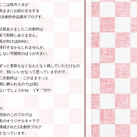
ここは咲月ミオが
気ままにお絵かきをする
1次創作作品展示ブログす。
以前ありました二次創作は
全て削除しありません。
気が向けばpixivに
移行するかもしれませんが。
しない可能性のほうが大きい。
ずっと更新もなくなんとなく残していただけなの
で、別にいいかなって思っていますので。
二次創作は･･･このままそっと
闇に葬られるのでは(笑)
ないでしょうかね･･･(´∀｀*)ｳﾌﾌ
で。
現在のこのブログは
私のオリジナルキャラで
構成された1次創作ブログ
となっています。