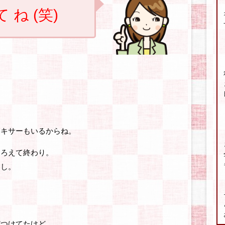
て ね (笑)
ミキサーもいるからね。
そろえて終わり。
るし。
どつけてたけど