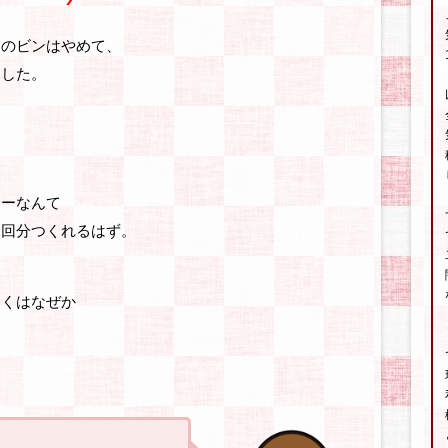
通のビンはやめて、
ました。
なーなんて
二回分つくれるはず。
にくはなぜか