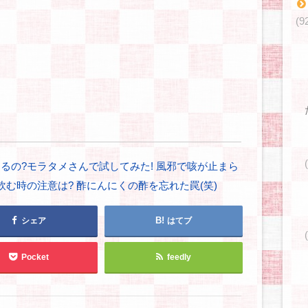
(9
るの?モラタメさんで試してみた!
風邪で咳が止まら
飲む時の注意は?
酢にんにくの酢を忘れた罠(笑)
シェア
はてブ
Pocket
feedly