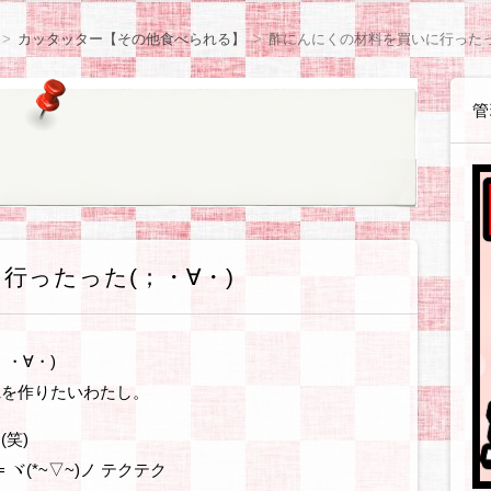
感想等
や感想等
ョン
体験戦記各種
体験戦記料理編
解説戦記各種
企業・お店
読書感想
観察日記【咲月さんち】
観察日記【世間様の様子】
観察日記【ゲーム・遊び】
観察日記【ダイエット編】
観察日記【美容編】
観察日記【健康編】
観察日記【絵日記】
観察日記【職場のゆかいな同僚たち】
アフィリ
WordPre
テーマ・
SIRIUS
BANNER
無料ブロ
ASP・
ウェブサ
ソフト・
お得情報
カッタッター【その他食べられる】
酢にんにくの材料を買いに行ったっ
管
行ったった(；・∀・)
・∀・)
ム
を作りたいわたし。
笑)
ヾ(*~▽~)ノ テクテク