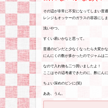
その辺が非常に不安になってしまい普
レンジもオッケーのガラスの容器にし
浅いやつ。
すくい易いかなと思って。
普通のビンだと少なくなったら大変か
にんにくの数が多かったのでジャムは
なので入れ物も二つ買いましたよ！
ここはその辺考慮できたのに、酢にん
ちょい深めのビンに(笑)
ああ、うん。