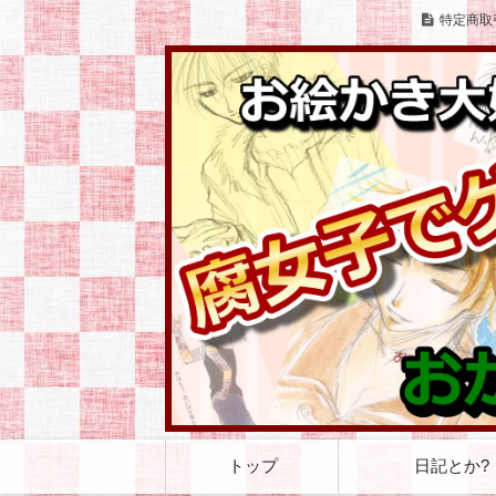
特定商取
お絵かきとゲームをこよなく愛する腐女
お絵かき大好き 腐
コ
トップ
日記とか?
ン
テ