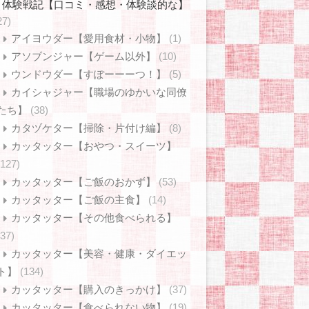
体験戦記【口コミ・感想・体験談的な】
27)
アイヨウダー【愛用食材・小物】
(1)
アソブンジャー【ゲーム以外】
(10)
ウンドウダー【すぽーーーつ！】
(5)
カイシャジャー【職場のゆかいな同僚
たち】
(38)
カタヅケター【掃除・片付け編】
(8)
カッタッター【おやつ・スイーツ】
(127)
カッタッター【ご飯のおかず】
(53)
カッタッター【ご飯の主食】
(14)
カッタッター【その他食べられる】
(37)
カッタッター【美容・健康・ダイエッ
ト】
(134)
カッタッター【購入のきっかけ】
(37)
カッタッター【食べられない物】
(19)