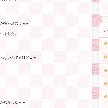
分が突っ込むよｗｗ
か
買いました。
かんないんですけどｗｗ
。
んかなかったｗｗ