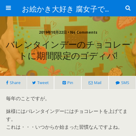
お絵かき大好き 腐女子でゲーマーのおかしな生活
2019年10月22日 • No Comments
バレンタインデーのチョコレー
トに期間限定のゴディバ!
Share
Tweet
Pin
Mail
SMS
毎年のことですが。
妹様にはバレンタインデーにはチョコレートを上げてま
す。
これは・・・いつからか始まった習慣なんですよね。