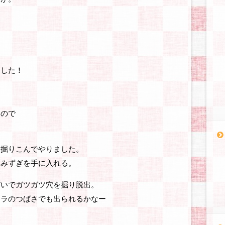
ました！
たので
。
ツ掘りこんでやりました。
いみずぎを手に入れる。
づいでガツガツ穴を掘り脱出。
メラのつばさでも出られるかなー