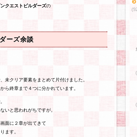
ゴンクエストビルダーズ
の
(9
ダーズ余談
で、未クリア要素をまとめて片付けました。
章から終章まで４つに分かれています。
で。
来ないと思われがちですが。
る画面に２章が出てきて
なります。