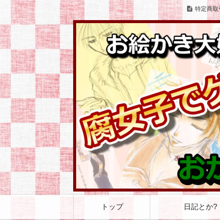
特定商取
お絵かきとゲームをこよなく愛する腐女
お絵かき大好き 腐
コ
トップ
日記とか?
ン
テ