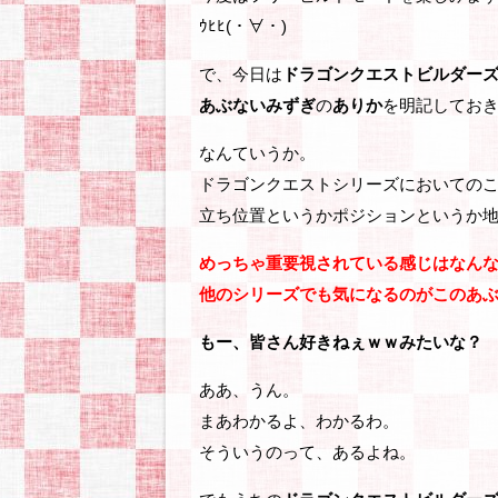
ｳﾋﾋ(・∀・)
で、今日は
ドラゴンクエストビルダー
あぶないみずぎ
の
ありか
を明記してお
なんていうか。
ドラゴンクエストシリーズにおいての
立ち位置というかポジションというか
めっちゃ重要視されている感じはなんな
他のシリーズでも気になるのがこのあ
もー、皆さん好きねぇｗｗみたいな？
ああ、うん。
まあわかるよ、わかるわ。
そういうのって、あるよね。