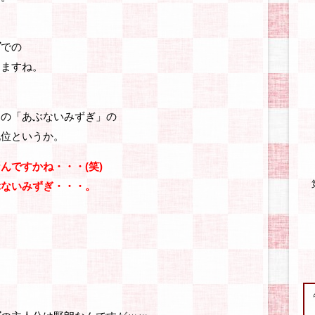
ズ
での
きますね。
この「あぶないみずぎ」の
地位というか。
んですかね・・・(笑)
ぶないみずぎ・・・。