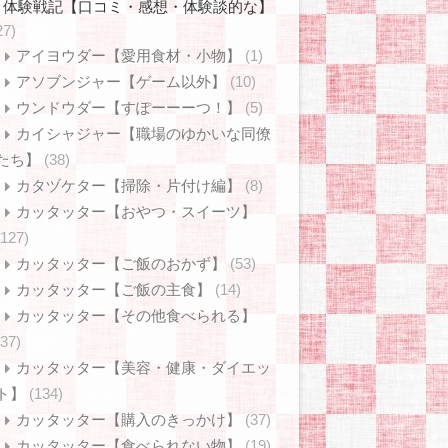
体験戦記【口コミ・感想・体験談的な】
27)
アイヨウダー【愛用食材・小物】
(1)
アソブンジャー【ゲーム以外】
(10)
ウンドウダー【すぽーーーつ！】
(5)
カイシャジャー【職場のゆかいな同僚
たち】
(38)
カタヅケター【掃除・片付け編】
(8)
カッタッター【おやつ・スイーツ】
(127)
カッタッター【ご飯のおかず】
(53)
カッタッター【ご飯の主食】
(14)
カッタッター【その他食べられる】
(37)
カッタッター【美容・健康・ダイエッ
ト】
(134)
カッタッター【購入のきっかけ】
(37)
カッタッター【食べられない物】
(19)