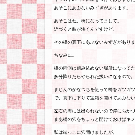
あそこにあぶないみずぎがあります。
あそこはね、橋になってまして。
近づくと敵が沸くんですけど。
その橋の真下にあぶないみずぎがあり
ちなみに。
橋の両側は踏み込めない場所になって
多分降りたらやられた扱いになるので
まじんのかなづちを使って橋をガツガ
で、真下に下りて宝箱を開けてあぶな
左右の海には出られないので岸にちか
まあ橋の穴をちょっと開けておけばキ
私は端っこに穴開けましたが。