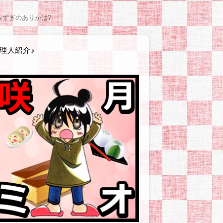
エイト講座
ss(ワードプレス)
テンプレート
(シリウス)関連
PLUS(バナープラス)関連
グ
広告
ービス・店舗・企業
ツール
やお小遣い稼ぎとか
体験戦記アイヨウダー【愛用食材・小物】
体験戦記アソンダー【ゲーム・遊び】
体験戦記エヲカイター【お絵かき編】
体験戦記オシリダイジ【便秘・痔】
体験戦記カタヅケター【掃除・片付け編】
体験戦記カッタッター【お買い物編】
体験戦記ケンコウダイイチ【美容・健康】
体験戦記シッパイダー【失敗談等】
体験戦記ゼッショクダー【プチ絶食生活】
体験戦記タノシンダー【行事やイベント編】
体験戦記タベッター【食べ物編】
体験戦記タメシター【お試し編】
体験戦記タメシター【対策・改善】
体験戦記タイヘンジャー【非常時・防災対策】
体験戦記ダイエッター【オートミール編】
体験戦記ダイエッター【ゆるい糖質カット】
体験戦記ダイエッター【人間になりたい編】
体験戦記ダイエッター【低GIチャレンジ】
体験戦記【料理ネタ】
体験戦記ドウガー【動画作成】
体験戦記ノンダー【飲み物編】
体験戦記ノウゼイジャー【ふるさと納税】
体験戦記ヒッコシター【引越し編】
体験戦記ツクッター【その他】
体験戦記ツクッター【リュウジ】
体験戦記ツクッター【りなてぃ】
体験戦記ツクッター【山本ゆり】
解説戦隊アソブンジャー【趣味・遊び編】
解説戦隊イキイキジャー【美容・健康編】
解説戦隊イベンター【イベント情報】
解説戦隊エヲカイター【お絵かき編】
解説戦隊カスタマイジャー【カスタマイズ編】
解説戦隊シラベッター【その他疑問】
解説戦隊ツカイカター【使い方編】
解説戦隊タベルンジャー【食べ物編】
解説戦隊デキルンジャー【登録・設定編】
解説戦隊ワカルンジャー【用語編】
解説戦隊ノムンジャー【飲み物編】
企業・お店ーおおむぎ工房
企業・お店ーニトリ
企業・お店ーモラタメ
企業・お店ーユニクロ
企業・お店ーリュリュモール
企業・お店－BASEFOOD
企業・お店－コンビニ各社
企業・お店－シャトレーゼ
企業・お店－タマチャンショップ
企業・お店－ヤフーショッピング
企業・お店－楽天市場
読書感想【本に関する情報やお話】
読書感想【その他の本】
読書感想【ライトノベル】
読書感想【コミック】
読書感想【恋愛要素薄めか皆無】
読書感想【現代社会風恋愛もの】
読書感想【異世界転生・転移・召喚】
読書感想【貴族・外国風恋愛もの】
読書感想【BL/女性向/男×男注意
サイトマップ
プライバシーポリシー
みずぎのありかは?
理人紹介♪