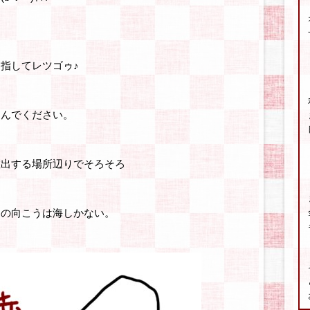
指してレツゴゥ♪
。
進んでください。
救出する場所辺りでそろそろ
その向こうは海しかない。