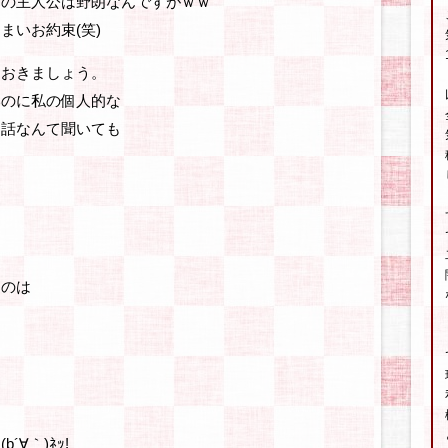
ズ
の主人公は野朗なんですがｗｗ
まいお約束(笑)
ておきましょう。
いのに私の個人的な
る話なんて聞いても
るのは
∀｀)ﾈｯ!