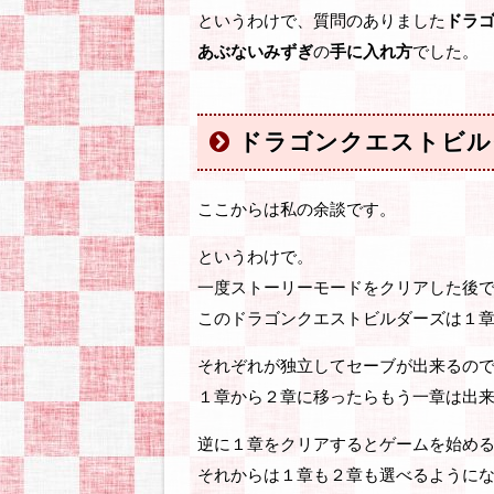
というわけで、質問のありました
ドラ
あぶないみずぎ
の
手に入れ方
でした。
ドラゴンクエストビル
ここからは私の余談です。
というわけで。
一度ストーリーモードをクリアした後
このドラゴンクエストビルダーズは１
それぞれが独立してセーブが出来るの
１章から２章に移ったらもう一章は出
逆に１章をクリアするとゲームを始め
それからは１章も２章も選べるように