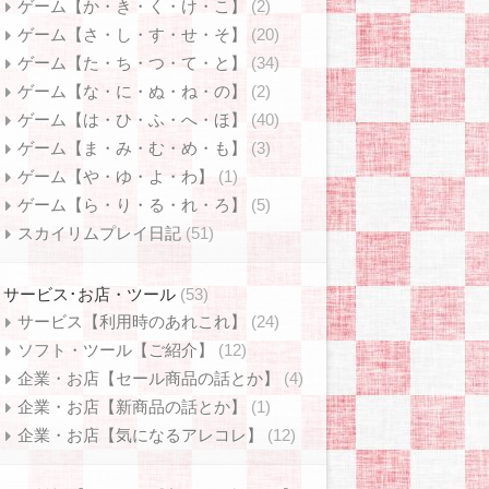
ゲーム【か・き・く・け・こ】
(2)
ゲーム【さ・し・す・せ・そ】
(20)
ゲーム【た・ち・つ・て・と】
(34)
ゲーム【な・に・ぬ・ね・の】
(2)
ゲーム【は・ひ・ふ・へ・ほ】
(40)
ゲーム【ま・み・む・め・も】
(3)
ゲーム【や・ゆ・よ・わ】
(1)
ゲーム【ら・り・る・れ・ろ】
(5)
スカイリムプレイ日記
(51)
サービス･お店・ツール
(53)
サービス【利用時のあれこれ】
(24)
ソフト・ツール【ご紹介】
(12)
企業・お店【セール商品の話とか】
(4)
企業・お店【新商品の話とか】
(1)
企業・お店【気になるアレコレ】
(12)