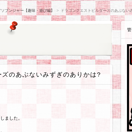
感想等
や感想等
ョン
体験戦記各種
体験戦記料理編
解説戦記各種
企業・お店
読書感想
観察日記【咲月さんち】
観察日記【世間様の様子】
観察日記【ゲーム・遊び】
観察日記【ダイエット編】
観察日記【美容編】
観察日記【健康編】
観察日記【絵日記】
観察日記【職場のゆかいな同僚たち】
アフィリ
WordPre
テーマ・
SIRIUS
BANNER
無料ブロ
ASP・
ウェブサ
ソフト・
お得情報
アソブンジャー【趣味・遊び編】
ドラゴンクエストビルダーズのあぶない
管
ーズのあぶないみずぎのありかは?
アしました。
す。