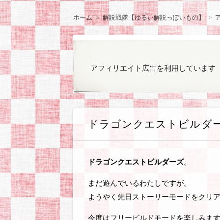
ン
観察日記
ラノベやコミックの
ゲームのプレイ日記
オカンと乳がん
気になったもの
ぽっちゃりファッシ
お知らせ
ツ
ホーム
解説戦隊【ゆるい解説っぽいもの】
へ
移
動
アフィリエイト広告を利用しています
ドラゴンクエストビルダ
ドラゴンクエストビルダーズ
。
まだ遊んでいるわたしですが。
ようやく先日ストーリーモードをクリ
今度はフリービルドモードを楽しみま