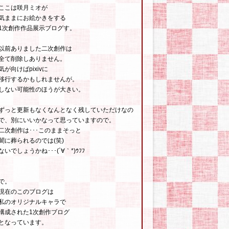
ここは咲月ミオが
気ままにお絵かきをする
1次創作作品展示ブログす。
以前ありました二次創作は
全て削除しありません。
気が向けばpixivに
移行するかもしれませんが。
しない可能性のほうが大きい。
ずっと更新もなくなんとなく残していただけなの
で、別にいいかなって思っていますので。
二次創作は･･･このままそっと
闇に葬られるのでは(笑)
ないでしょうかね･･･(´∀｀*)ｳﾌﾌ
で。
現在のこのブログは
私のオリジナルキャラで
構成された1次創作ブログ
となっています。