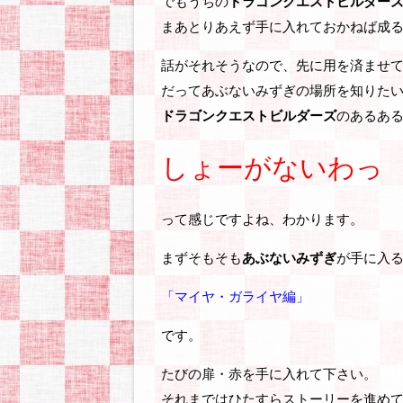
でもうちの
ドラゴンクエストビルダー
まあとりあえず手に入れておかねば成る
話がそれそうなので、先に用を済ませ
だってあぶないみずぎの場所を知りた
ドラゴンクエストビルダーズ
のあるあ
しょーがないわっ
って感じですよね、わかります。
まずそもそも
あぶないみずぎ
が手に入
「マイヤ・ガライヤ編」
です。
たびの扉・赤を手に入れて下さい。
それまではひたすらストーリーを進めて(b´