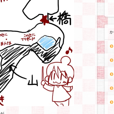
か
たが。