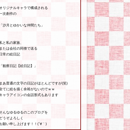
オリジナルキャラで構成される
一次創作の
「沙月とゆかいな仲間たち」
私と私の家族、
または会社の同僚で送る
日常の絵日記
「観察日記【絵日記】」
まあ普通の文字の日記がほとんどですが(笑)
全てに絵を描く余裕がないのでｗｗ
キャラアイコンの会話形式もあります
そんなゆるゆるのこのブログを
どうぞよろしく
お願い申し上げます！！(´∀｀)