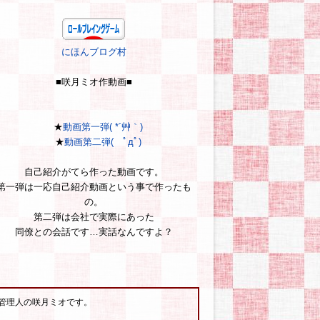
にほんブログ村
■咲月ミオ作動画■
★
動画第一弾( *´艸｀)
★
動画第二弾( ﾟдﾟ)
自己紹介がてら作った動画です。
第一弾は一応自己紹介動画という事で作ったも
の。
第二弾は会社で実際にあった
同僚との会話です…実話なんですよ？
管理人の咲月ミオです。