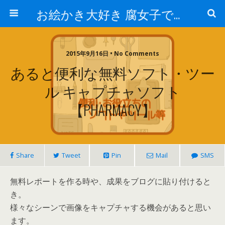
お絵かき大好き 腐女子でゲーマーのおかしな生活
2015年9月16日 • No Comments
あると便利な無料ソフト・ツー
ル キャプチャソフト
【PHARMACY】
Share
Tweet
Pin
Mail
SMS
無料レポートを作る時や、成果をブログに貼り付けると
き。
様々なシーンで画像をキャプチャする機会があると思い
ます。