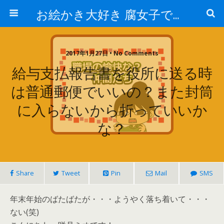
お絵かき大好き 腐女子でゲーマーのおかしな生活
2017年1月27日 • No Comments
給与支払報告書を役所に送る時
は普通郵便でいいの？また封筒
に入らないから折っていいか
な？
Share
Tweet
Pin
Mail
SMS
年末年始のばたばたが・・・ようやく落ち着いて・・・
ない(笑)