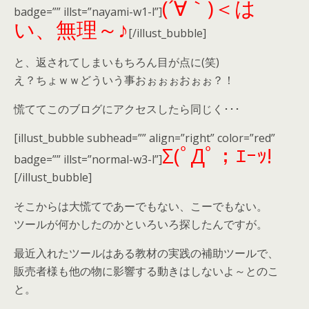
(´∀｀)＜は
badge=”” illst=”nayami-w1-l”]
い、無理～♪
[/illust_bubble]
と、返されてしまいもちろん目が点に(笑)
え？ちょｗｗどういう事おぉぉぉおぉぉ？！
慌ててこのブログにアクセスしたら同じく･･･
[illust_bubble subhead=”” align=”right” color=”red”
Σ(ﾟДﾟ；ｴｰｯ!
badge=”” illst=”normal-w3-l”]
[/illust_bubble]
そこからは大慌てであーでもない、こーでもない。
ツールが何かしたのかといろいろ探したんですが。
最近入れたツールはある教材の実践の補助ツールで、
販売者様も他の物に影響する動きはしないよ～とのこ
と。