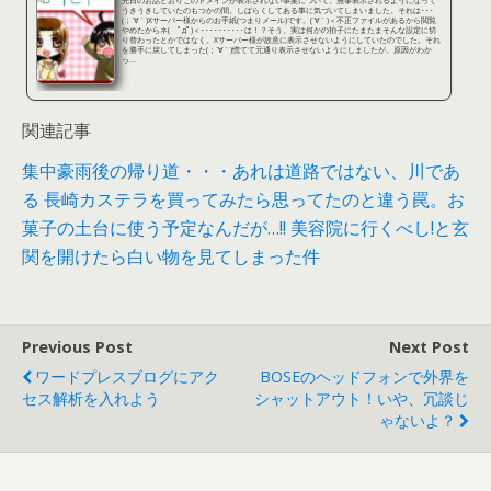
先日のお話どおりこのドメインが表示されない事案について。無事表示されるようになって
うきうきしていたのもつかの間。しばらくしてある事に気づいてしまいました。それは･･･
(；´∀｀)Xサーバー様からのお手紙(つまりメール)です。(´∀｀)＜不正ファイルがあるから閲覧
やめたからネ( ﾟдﾟ)＜･･････････は！？そう。実は何かの拍子にたまたまそんな設定に切
り替わったとかではなく。Xサーバー様が故意に表示させないようにしていたのでした。それ
を勝手に戻してしまった(；´∀｀)慌てて元通り表示させないようにしましたが。原因がわか
っ...
関連記事
集中豪雨後の帰り道・・・あれは道路ではない、川であ
る
長崎カステラを買ってみたら思ってたのと違う罠。お
菓子の土台に使う予定なんだが…!!
美容院に行くべし!と玄
関を開けたら白い物を見てしまった件
Previous Post
Next Post
ワードプレスブログにアク
BOSEのヘッドフォンで外界を
セス解析を入れよう
シャットアウト！いや、冗談じ
ゃないよ？