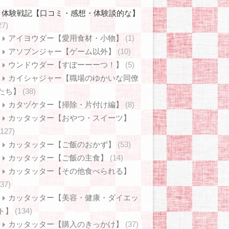
体験戦記【口コミ・感想・体験談的な】
27)
アイヨウダー【愛用食材・小物】
(1)
アソブンジャー【ゲーム以外】
(10)
ウンドウダー【すぽーーーつ！】
(5)
カイシャジャー【職場のゆかいな同僚
たち】
(38)
カタヅケター【掃除・片付け編】
(8)
カッタッター【おやつ・スイーツ】
(127)
カッタッター【ご飯のおかず】
(53)
カッタッター【ご飯の主食】
(14)
カッタッター【その他食べられる】
(37)
カッタッター【美容・健康・ダイエッ
ト】
(134)
カッタッター【購入のきっかけ】
(37)