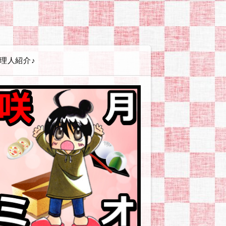
エイト講座
ss(ワードプレス)
テンプレート
(シリウス)関連
PLUS(バナープラス)関連
グ
広告
ービス・店舗・企業
ツール
やお小遣い稼ぎとか
体験戦記アイヨウダー【愛用食材・小物】
体験戦記アソンダー【ゲーム・遊び】
体験戦記エヲカイター【お絵かき編】
体験戦記オシリダイジ【便秘・痔】
体験戦記カタヅケター【掃除・片付け編】
体験戦記カッタッター【お買い物編】
体験戦記ケンコウダイイチ【美容・健康】
体験戦記シッパイダー【失敗談等】
体験戦記ゼッショクダー【プチ絶食生活】
体験戦記タノシンダー【行事やイベント編】
体験戦記タベッター【食べ物編】
体験戦記タメシター【お試し編】
体験戦記タメシター【対策・改善】
体験戦記タイヘンジャー【非常時・防災対策】
体験戦記ダイエッター【オートミール編】
体験戦記ダイエッター【ゆるい糖質カット】
体験戦記ダイエッター【人間になりたい編】
体験戦記ダイエッター【低GIチャレンジ】
体験戦記【料理ネタ】
体験戦記ドウガー【動画作成】
体験戦記ノンダー【飲み物編】
体験戦記ノウゼイジャー【ふるさと納税】
体験戦記ヒッコシター【引越し編】
体験戦記ツクッター【その他】
体験戦記ツクッター【リュウジ】
体験戦記ツクッター【りなてぃ】
体験戦記ツクッター【山本ゆり】
解説戦隊アソブンジャー【趣味・遊び編】
解説戦隊イキイキジャー【美容・健康編】
解説戦隊イベンター【イベント情報】
解説戦隊エヲカイター【お絵かき編】
解説戦隊カスタマイジャー【カスタマイズ編】
解説戦隊シラベッター【その他疑問】
解説戦隊ツカイカター【使い方編】
解説戦隊タベルンジャー【食べ物編】
解説戦隊デキルンジャー【登録・設定編】
解説戦隊ワカルンジャー【用語編】
解説戦隊ノムンジャー【飲み物編】
企業・お店ーおおむぎ工房
企業・お店ーニトリ
企業・お店ーモラタメ
企業・お店ーユニクロ
企業・お店ーリュリュモール
企業・お店－BASEFOOD
企業・お店－コンビニ各社
企業・お店－シャトレーゼ
企業・お店－タマチャンショップ
企業・お店－ヤフーショッピング
企業・お店－楽天市場
読書感想【本に関する情報やお話】
読書感想【その他の本】
読書感想【ライトノベル】
読書感想【コミック】
読書感想【恋愛要素薄めか皆無】
読書感想【現代社会風恋愛もの】
読書感想【異世界転生・転移・召喚】
読書感想【貴族・外国風恋愛もの】
読書感想【BL/女性向/男×男注意
サイトマップ
プライバシーポリシー
理人紹介♪