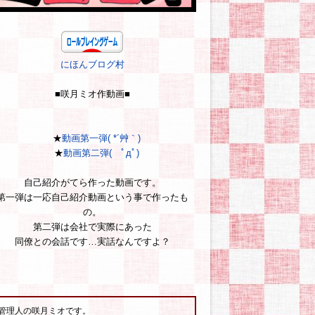
にほんブログ村
■咲月ミオ作動画■
★
動画第一弾( *´艸｀)
★
動画第二弾( ﾟдﾟ)
自己紹介がてら作った動画です。
第一弾は一応自己紹介動画という事で作ったも
の。
第二弾は会社で実際にあった
同僚との会話です…実話なんですよ？
管理人の咲月ミオです。