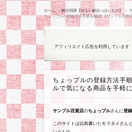
ン
観察日記
ラノベやコミックの
ゲームのプレイ日記
オカンと乳がん
気になったもの
ぽっちゃりファッシ
お知らせ
ツ
ホーム
解説戦隊【ゆるい解説っぽいもの】
へ
ちょっプルの登録方法手順を解説!【サンプル百貨
移
動
アフィリエイト広告を利用しています
ちょっプルの登録方法手順
ルで気になる商品を手軽に
サンプル百貨店
の
ちょっプル
さんに
登
このサイトは以前書いたモラタメさん
いうもの。