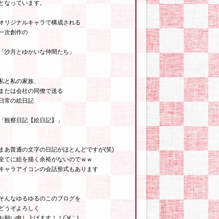
となっています。
オリジナルキャラで構成される
一次創作の
「沙月とゆかいな仲間たち」
私と私の家族、
または会社の同僚で送る
日常の絵日記
「観察日記【絵日記】」
まあ普通の文字の日記がほとんどですが(笑)
全てに絵を描く余裕がないのでｗｗ
キャラアイコンの会話形式もあります
そんなゆるゆるのこのブログを
どうぞよろしく
お願い申し上げます！！(´∀｀)