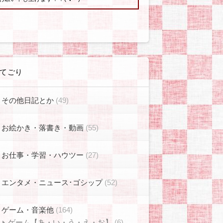
てごり
その他日記とか
(49)
お絵かき・落書き・動画
(55)
お仕事・学習・ハウツー
(27)
エンタメ・ニュース･ゴシップ
(52)
ゲーム・音楽他
(164)
ゲーム【あ・い・う・え・お】
(6)