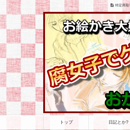
特定商取
お絵かきとゲームをこよなく愛する腐女
お絵かき大好き 腐
コ
トップ
日記とか?
ン
テ