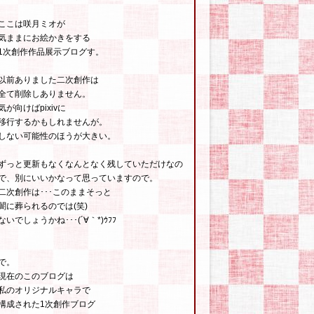
ここは咲月ミオが
気ままにお絵かきをする
1次創作作品展示ブログす。
以前ありました二次創作は
全て削除しありません。
気が向けばpixivに
移行するかもしれませんが。
しない可能性のほうが大きい。
ずっと更新もなくなんとなく残していただけなの
で、別にいいかなって思っていますので。
二次創作は･･･このままそっと
闇に葬られるのでは(笑)
ないでしょうかね･･･(´∀｀*)ｳﾌﾌ
で。
現在のこのブログは
私のオリジナルキャラで
構成された1次創作ブログ