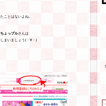
！
したことはないよね。
の
ちょっプル
さんは
しまいましょう(・∀・)