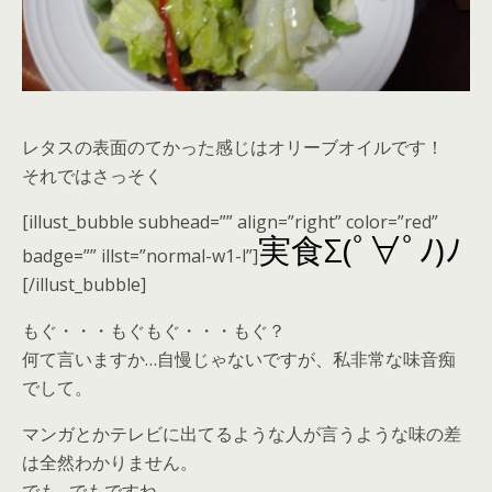
レタスの表面のてかった感じはオリーブオイルです！
それではさっそく
[illust_bubble subhead=”” align=”right” color=”red”
実食Σ(ﾟ∀ﾟﾉ)ﾉ
badge=”” illst=”normal-w1-l”]
[/illust_bubble]
もぐ・・・もぐもぐ・・・もぐ？
何て言いますか…自慢じゃないですが、私非常な味音痴
でして。
マンガとかテレビに出てるような人が言うような味の差
は全然わかりません。
でも…でもですね。