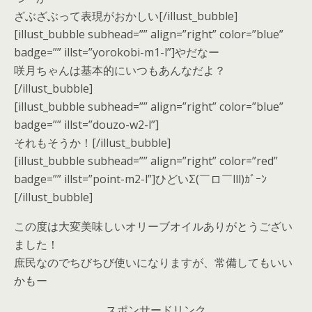
ざぶざぶって表現がおかしい[/illust_bubble]
[illust_bubble subhead=”” align=”right” color=”blue”
badge=”” illst=”yorokobi-m1-l”]やだなー
咲月ちゃんは基本的にいつもあんなだよ？
[/illust_bubble]
[illust_bubble subhead=”” align=”right” color=”blue”
badge=”” illst=”douzo-w2-l”]
それもそうか！[/illust_bubble]
[illust_bubble subhead=”” align=”right” color=”red”
badge=”” illst=”point-m2-l”]ひどいΣ(￣ロ￣lll)ｶﾞｰﾝ
[/illust_bubble]
この度は大変美味しいオリーブオイルありがとうござい
ました！
庶民なのでちびちび使いになりますが、常備してもいい
かもー
スポンサードリンク