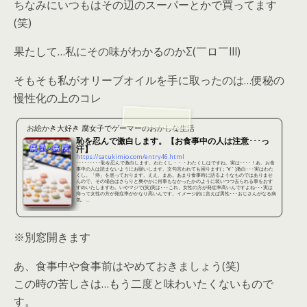
ちなみにいつもはその辺のスーパーとかで買ってます
(笑)
果たして…私にその味がわかるのかΣ(￣ロ￣lll)
そもそも私がオリーブオイルを手に取ったのは…便秘の
慢性化の上のコレ
お絵かき大好き 腐女子でゲーマーのおかしな生活
恥を忍んで激白します。【お食事中の人は注意･･･っ
汗】
https://satukimio.com/entry46.html
･････････恥を忍んで激白します。わたくし・・・わたくしはですね。実は････！あ、お食
事中の人は読まないようにお願いします。文句言われても困ります(；´∀｀)激白･･･実はわた
くし。「痔」を患っております。ええ、まあ。あまり食事時に語るようなものではありませ
んので、その場合はさらりと爽やかに何事もなかったかのように装いつつ去られる事をおす
すめいたしますわ。いやマジで(笑)実は･･･これ、女性の方が発症率高いんですよね･･･実は
痔って女性の方が発症率がかなり高いんです。イメージ的に言えば男性･･･おじさんがなる病
気。...
※別窓開きます
あ、食事中や食事前はやめておきましょう(笑)
この時の苦しさは…もう二度と味わいたくないもので
す。