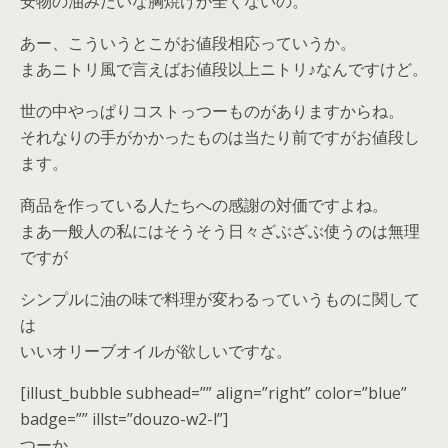
安物の油みたいな胸焼けが全くないの。
あー、こういうとこがお値段相応っていうか。
まあニトリ風で言えばお値段以上ニトリ♪なんですけど。
世の中やっぱりコストっつーものがありますからね。
それなりの手がかかったものは当たり前ですがお値段し
ます。
商品を作っている人たちへの感謝の対価ですよね。
まあ一般人の私にはそうそう日々ざぶざぶ使うのは無理
ですが
シンプルに油の味で料理が変わるっていうものに関して
は
いいオリーブオイルが欲しいですな。
[illust_bubble subhead=”” align=”right” color=”blue”
badge=”” illst=”douzo-w2-l”]
つーか