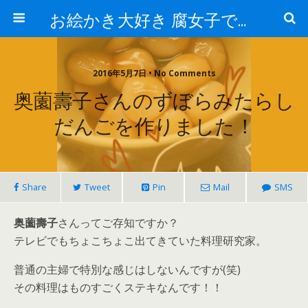
お絵かき大好き 腐女子でゲーマーのおかしな生活
2016年5月7日 • No Comments
奥薗壽子さんのずぼらみたらし
だんごを作りました！
Share
Tweet
Pin
Mail
SMS
奥薗壽子
さんってご存知ですか？
テレビでもちょこちょこ出てきていた料理研究家。
普通の主婦で特別な感じはしないんですが(笑)
その料理はものすごくステキなんです！！