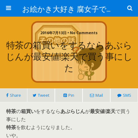
お絵かき大好き 腐女子でゲーマーのおかしな生活
2016年7月13日 • No Comments
特茶の箱買いをするならあぶら
じんが最安値!楽天で買う事にし
た
Share
Tweet
Pin
Mail
SMS
特茶
の
箱買い
をするなら
あぶらじん
が
最安値
!
楽天
で買う
事にした
特茶
を飲むようになりました。
いや。