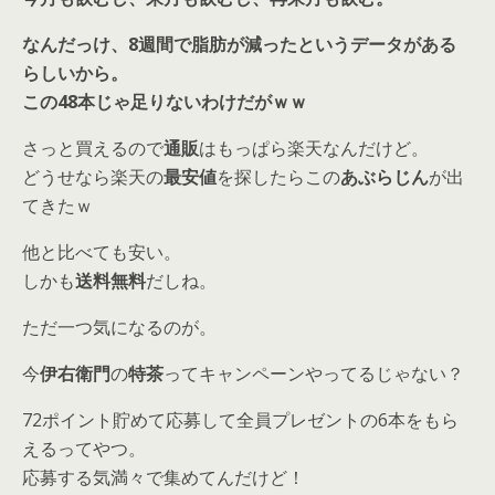
なんだっけ、8週間で脂肪が減ったというデータがある
らしいから。
この48本じゃ足りないわけだがｗｗ
さっと買えるので
通販
はもっぱら楽天なんだけど。
どうせなら楽天の
最安値
を探したらこの
あぶらじん
が出
てきたｗ
他と比べても安い。
しかも
送料無料
だしね。
ただ一つ気になるのが。
今
伊右衛門
の
特茶
ってキャンペーンやってるじゃない？
72ポイント貯めて応募して全員プレゼントの6本をもら
えるってやつ。
応募する気満々で集めてんだけど！