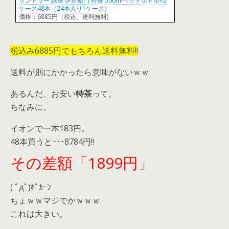
サントリー 緑茶 伊右衛門 特茶 500mlペットボトル×2
ケース48本（24本入り1ケース）
価格：6885円（税込、送料無料)
税込み6885円でもちろん送料無料!!
送料が別にかかったら意味がないｗｗ
あるんだ、お安い
特茶
って。
ちなみに。
イオンで一本183円。
48本買うと･･･8784円!!
その差額「1899円」
( ﾟдﾟ)ﾎﾟｶｰﾝ
ちょｗｗマジでかｗｗｗ
これは大きい。