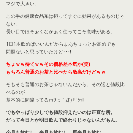
マジで大きい。
この手の健康食品系は摂ってすぐに効果があるものじゃ
ない。
長い目でほそぉくながぁく使ってこそ意味がある。
1日1本飲めばいいんだからまあちょっとお高めでも
問題ないと思っていたけど･･･!
ちょｗｗ待てｗｗその価格差本気か(笑)
もちろん普通のお茶と比べたら激高だけどｗｗ
そもそも普通のお茶じゃないんだから、その辺と値段比
べるのが
基本的に間違ってるｍ9っ｀Д´) ﾋﾞｼｯ!!
でもやっぱり少しでも値段抑えたいのは正直な所。
だって今日とか明日飲んで終わりじゃないんだもん。
今月も飲むし、来月も飲むし、再来月も飲む。