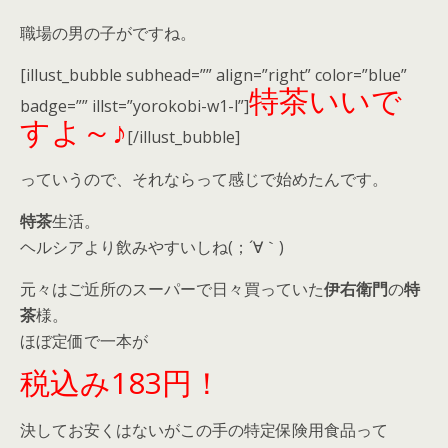
職場の男の子がですね。
[illust_bubble subhead=”” align=”right” color=”blue”
特茶いいで
badge=”” illst=”yorokobi-w1-l”]
すよ～♪
[/illust_bubble]
っていうので、それならって感じで始めたんです。
特茶
生活。
ヘルシアより飲みやすいしね(；´∀｀)
元々はご近所のスーパーで日々買っていた
伊右衛門
の
特
茶
様。
ほぼ定価で一本が
税込み183円！
決してお安くはないがこの手の特定保険用食品って