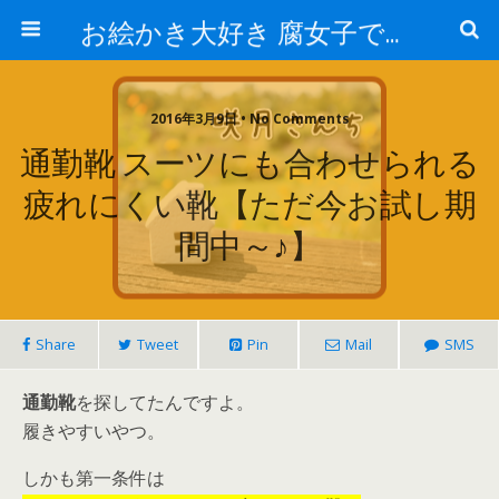
お絵かき大好き 腐女子でゲーマーのおかしな生活
2016年3月9日 • No Comments
通勤靴 スーツにも合わせられる
疲れにくい靴【ただ今お試し期
間中～♪】
Share
Tweet
Pin
Mail
SMS
通勤靴
を探してたんですよ。
履きやすいやつ。
しかも第一条件は