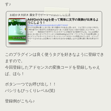
す♪
お絵かき大好き 腐女子でゲーマーのおかしな生活
AddQuicktagを使って簡単に文字の装飾が出来るよ
うにしよう！
https://satukimio.com/entry661.html
ブログの記事を書くときに良く使う装飾タグがあると思います。うちで言うと大きく叫びた
い時の超でかい赤文字とか(笑)あれは元々あった設定ではなく自分で設定したんですが。こう
いうの・・・毎回自分で文字サイズとかカラーとか指定するの面倒ですよね。そんな定番が
あるときに役に立つプラグインがこのAddQuicktagなのです！ワードプレスでは記事を書くと
きにビジュアルモードとテキストモードという２つのモードが用意されています。ビジュア
ルモードはそのまんま記事がどう表示されるのかを確認しながら記事を書く事が出来るので
す...
このプラグインは良く使うタグを好きなように登録でき
ますので。
今回登録したアドセンスの変換コードを登録しちゃえ
ば、ほら！
ボタン一つでお呼び出し！！
パシリもびっくりレベル(笑)
登録例がこちら♪