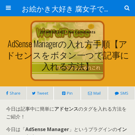
お絵かき大好き 腐女子でゲーマーのおかしな生活
2016年9月24日 • No Comments
AdSense Managerの入れ方手順【ア
ドセンスをボタン一つで記事に
入れる方法】
Share
Tweet
Pin
Mail
SMS
今日は記事中に簡単に
アドセンス
のタグを入れる方法を
ご紹介！
今日は「
AdSense Manager
」というプラグインの
イン