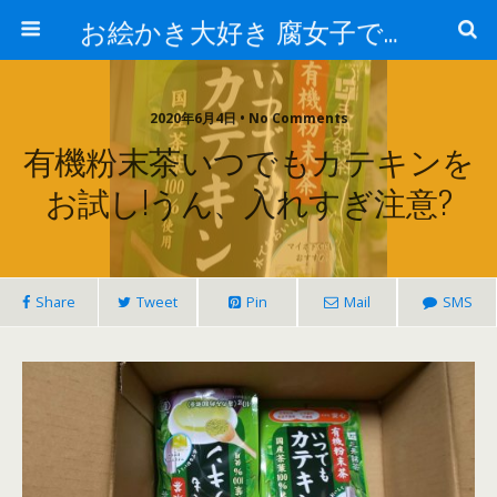
お絵かき大好き 腐女子でゲーマーのおかしな生活
2020年6月4日 • No Comments
有機粉末茶いつでもカテキンを
お試し!うん、入れすぎ注意?
Share
Tweet
Pin
Mail
SMS