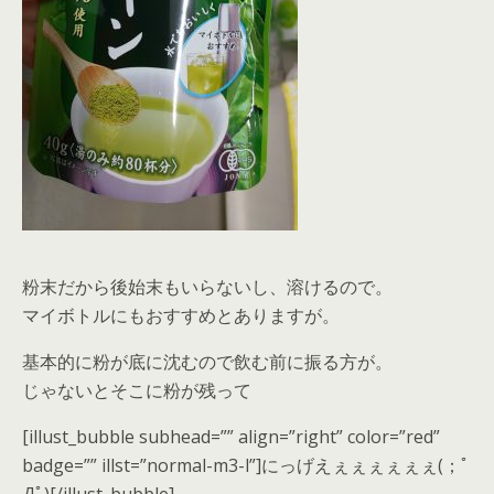
粉末だから後始末もいらないし、溶けるので。
マイボトルにもおすすめとありますが。
基本的に粉が底に沈むので飲む前に振る方が。
じゃないとそこに粉が残って
[illust_bubble subhead=”” align=”right” color=”red”
badge=”” illst=”normal-m3-l”]にっげえぇぇぇぇぇぇ(；ﾟ
Дﾟ)[/illust_bubble]