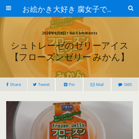
お絵かき大好き 腐女子でゲーマーのおかしな生活
2020年6月8日 • No Comments
シュトレーゼのゼリーアイス
【フローズンゼリー みかん】
Share
Tweet
Pin
Mail
SMS