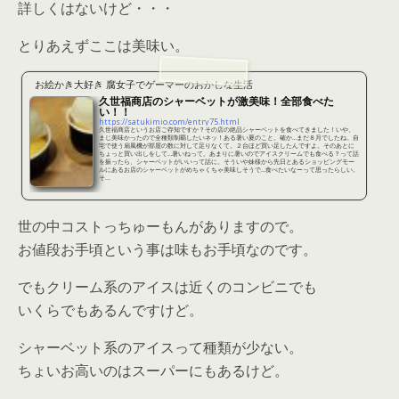
詳しくはないけど・・・
とりあえずここは美味い。
お絵かき大好き 腐女子でゲーマーのおかしな生活
久世福商店のシャーベットが激美味！全部食べた
い！！
https://satukimio.com/entry75.html
久世福商店というお店ご存知ですか？その店の絶品シャーベットを食べてきました！いや、
まじ美味かったので全種類制覇したいネッ！ある暑い夏のこと。確か…まだ８月でしたね。自
宅で使う扇風機が部屋の数に対して足りなくて。２台ほど買い足したんですよ。そのあとに
ちょっと買い出しをして…暑いねって。あまりに暑いのでアイスクリームでも食べる？って話
を振ったら、シャーベットがいいって話に。そういや妹様から先日とあるショッピングモー
ルにあるお店のシャーベットがめちゃくちゃ美味しそうで…食べたいなーって思ったらしい。
そ...
世の中コストっちゅーもんがありますので。
お値段お手頃という事は味もお手頃なのです。
でもクリーム系のアイスは近くのコンビニでも
いくらでもあるんですけど。
シャーベット系のアイスって種類が少ない。
ちょいお高いのはスーパーにもあるけど。