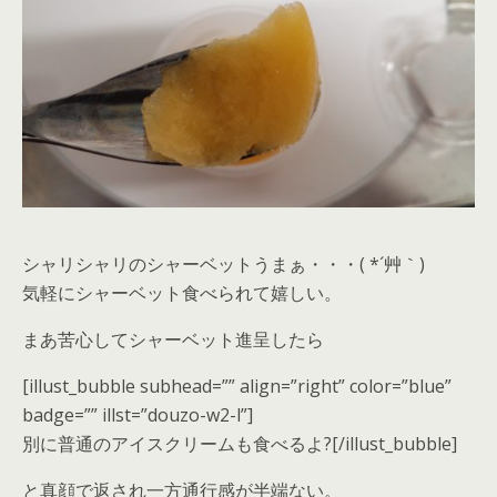
シャリシャリのシャーベットうまぁ・・・( *´艸｀)
気軽にシャーベット食べられて嬉しい。
まあ苦心してシャーベット進呈したら
[illust_bubble subhead=”” align=”right” color=”blue”
badge=”” illst=”douzo-w2-l”]
別に普通のアイスクリームも食べるよ?[/illust_bubble]
と真顔で返され一方通行感が半端ない。