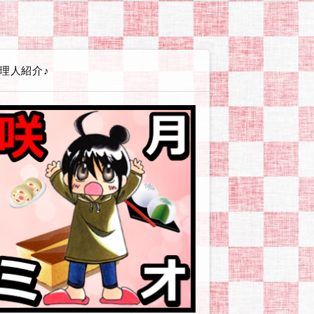
エイト講座
ss(ワードプレス)
テンプレート
(シリウス)関連
PLUS(バナープラス)関連
グ
広告
ービス・店舗・企業
ツール
やお小遣い稼ぎとか
体験戦記アイヨウダー【愛用食材・小物】
体験戦記アソンダー【ゲーム・遊び】
体験戦記エヲカイター【お絵かき編】
体験戦記オシリダイジ【便秘・痔】
体験戦記カタヅケター【掃除・片付け編】
体験戦記カッタッター【お買い物編】
体験戦記ケンコウダイイチ【美容・健康】
体験戦記シッパイダー【失敗談等】
体験戦記ゼッショクダー【プチ絶食生活】
体験戦記タノシンダー【行事やイベント編】
体験戦記タベッター【食べ物編】
体験戦記タメシター【お試し編】
体験戦記タメシター【対策・改善】
体験戦記タイヘンジャー【非常時・防災対策】
体験戦記ダイエッター【オートミール編】
体験戦記ダイエッター【ゆるい糖質カット】
体験戦記ダイエッター【人間になりたい編】
体験戦記ダイエッター【低GIチャレンジ】
体験戦記【料理ネタ】
体験戦記ドウガー【動画作成】
体験戦記ノンダー【飲み物編】
体験戦記ノウゼイジャー【ふるさと納税】
体験戦記ヒッコシター【引越し編】
体験戦記ツクッター【その他】
体験戦記ツクッター【リュウジ】
体験戦記ツクッター【りなてぃ】
体験戦記ツクッター【山本ゆり】
解説戦隊アソブンジャー【趣味・遊び編】
解説戦隊イキイキジャー【美容・健康編】
解説戦隊イベンター【イベント情報】
解説戦隊エヲカイター【お絵かき編】
解説戦隊カスタマイジャー【カスタマイズ編】
解説戦隊シラベッター【その他疑問】
解説戦隊ツカイカター【使い方編】
解説戦隊タベルンジャー【食べ物編】
解説戦隊デキルンジャー【登録・設定編】
解説戦隊ワカルンジャー【用語編】
解説戦隊ノムンジャー【飲み物編】
企業・お店ーおおむぎ工房
企業・お店ーニトリ
企業・お店ーモラタメ
企業・お店ーユニクロ
企業・お店ーリュリュモール
企業・お店－BASEFOOD
企業・お店－コンビニ各社
企業・お店－シャトレーゼ
企業・お店－タマチャンショップ
企業・お店－ヤフーショッピング
企業・お店－楽天市場
読書感想【本に関する情報やお話】
読書感想【その他の本】
読書感想【ライトノベル】
読書感想【コミック】
読書感想【恋愛要素薄めか皆無】
読書感想【現代社会風恋愛もの】
読書感想【異世界転生・転移・召喚】
読書感想【貴族・外国風恋愛もの】
読書感想【BL/女性向/男×男注意
サイトマップ
プライバシーポリシー
理人紹介♪