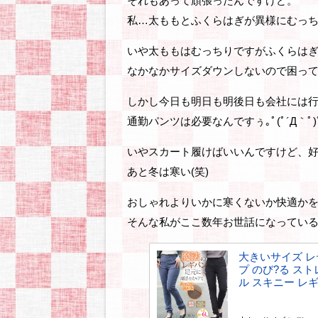
それもあって頑張ったんですけど。
私…太ももとふくらはぎが異様にむっ
いや太ももはむっちりですがふくらはぎ
なかなかサイズダウンしないので困っ
しかし今日も明日も明後日も会社には
通勤パンツは必要なんですぅ｡ﾟ(ﾟ´Д｀ﾟ)
いやスカート履けばいいんですけど、
あと冬は寒い(笑)
おしゃれよりいかに寒くないか快適か
そんな私がここ数年お世話になってい
大きいサイズ レ
プ のび?る ス
ル スキニー レギパン