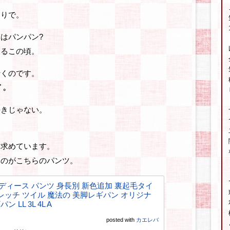
ちりで。
はパンパン?
てるこの頃。
行くのです。
ﾟ｡
好きじゃない。
を求めています。
るのがこちらのパンツ。
ディース パンツ 身長別 新色追加 裏起毛タイ
トレッチ ツイル 魔法の 美脚レギパン オリジナ
 LL 3L 4L A
posted with
カエレバ