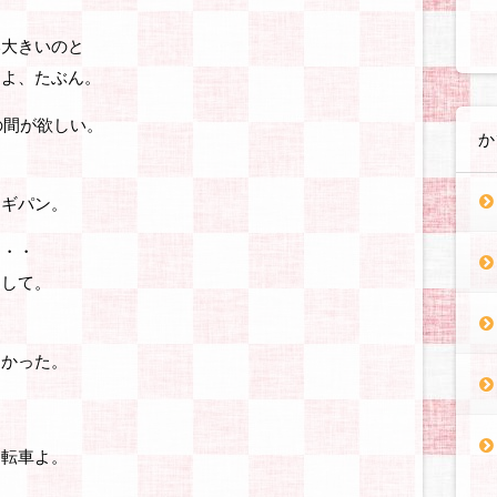
。
い大きいのと
すよ、たぶん。
の間が欲しい。
か
レギパン。
・・・
まして。
なかった。
自転車よ。