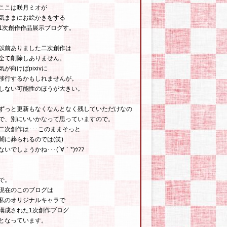
ここは咲月ミオが
気ままにお絵かきをする
1次創作作品展示ブログす。
以前ありました二次創作は
全て削除しありません。
気が向けばpixivに
移行するかもしれませんが。
しない可能性のほうが大きい。
ずっと更新もなくなんとなく残していただけなの
で、別にいいかなって思っていますので。
二次創作は･･･このままそっと
闇に葬られるのでは(笑)
ないでしょうかね･･･(´∀｀*)ｳﾌﾌ
で。
現在のこのブログは
私のオリジナルキャラで
構成された1次創作ブログ
となっています。