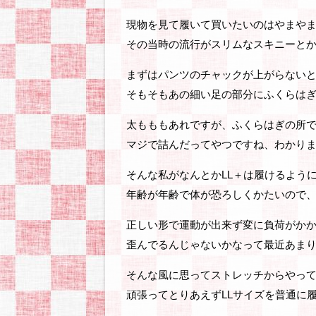
現物を見て履いて買いたいのはやまや
その当時の流行がスリムなスキニーと
まずはパンツのチャックが上がらない
そもそもあの細い足の部分にふくらは
太もももあれですが、ふくらはぎの所
マジで詰んだってやつですね、わかり
そんな私がなんとかLL＋は履けるよう
年齢が年齢で体が恐ろしくかたいので
正しい形で運動が出来ず変に負荷がか
歪んでるんじゃないかなって最近あま
そんな風に思ってストレッチからやっ
頑張ってとりあえずLLサイズを普通に