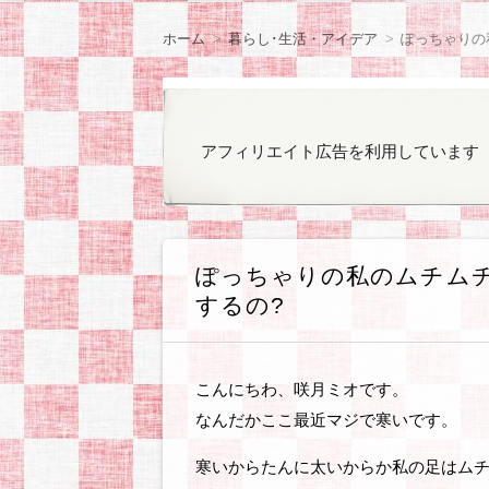
ン
観察日記
ラノベやコミックの
ゲームのプレイ日記
オカンと乳がん
気になったもの
ぽっちゃりファッシ
お知らせ
ツ
ホーム
暮らし･生活・アイデア
ぽっちゃりの
へ
移
動
アフィリエイト広告を利用しています
ぽっちゃりの私のムチムチ
するの?
こんにちわ、咲月ミオです。
なんだかここ最近マジで寒いです。
寒いからたんに太いからか私の足はムチ