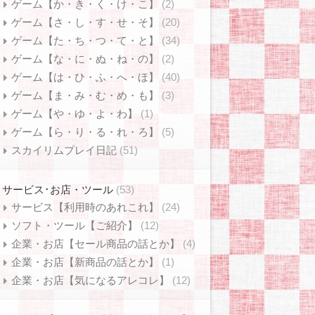
ゲーム【か・き・く・け・こ】
(2)
ゲーム【さ・し・す・せ・そ】
(20)
ゲーム【た・ち・つ・て・と】
(34)
ゲーム【な・に・ぬ・ね・の】
(2)
ゲーム【は・ひ・ふ・へ・ほ】
(40)
ゲーム【ま・み・む・め・も】
(3)
ゲーム【や・ゆ・よ・わ】
(1)
ゲーム【ら・り・る・れ・ろ】
(5)
スカイリムプレイ日記
(51)
サービス･お店・ツール
(53)
サービス【利用時のあれこれ】
(24)
ソフト・ツール【ご紹介】
(12)
企業・お店【セール商品の話とか】
(4)
企業・お店【新商品の話とか】
(1)
企業・お店【気になるアレコレ】
(12)