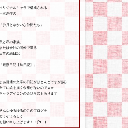
オリジナルキャラで構成される
一次創作の
「沙月とゆかいな仲間たち」
私と私の家族、
または会社の同僚で送る
日常の絵日記
「観察日記【絵日記】」
まあ普通の文字の日記がほとんどですが(笑)
全てに絵を描く余裕がないのでｗｗ
キャラアイコンの会話形式もあります
そんなゆるゆるのこのブログを
どうぞよろしく
お願い申し上げます！！(´∀｀)