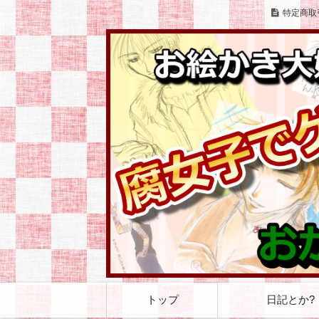
特定商取
お絵かきとゲームをこよなく愛する腐女
お絵かき大好き 腐
コ
トップ
日記とか?
ン
テ