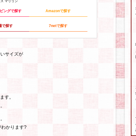
ス マリリン
ッピングで探す
Amazonで探す
場で探す
7netで探す
きいサイズが
ります。
…。
け。
がわかります?