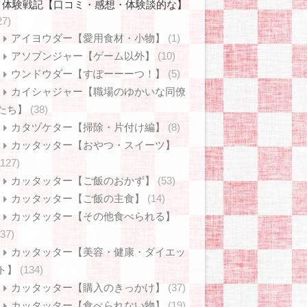
体験戦記【口コミ・感想・体験談的な】
27)
アイヨウダー【愛用食材・小物】
(1)
アソブンジャー【ゲーム以外】
(10)
ウンドウダー【すぽーーーつ！】
(5)
カイシャジャー【職場のゆかいな同僚
たち】
(38)
カタヅケター【掃除・片付け編】
(8)
カッタッター【おやつ・スイーツ】
(127)
カッタッター【ご飯のおかず】
(53)
カッタッター【ご飯の主食】
(14)
カッタッター【その他食べられる】
(37)
カッタッター【美容・健康・ダイエッ
ト】
(134)
カッタッター【購入のきっかけ】
(37)
カッタッター【食べられない物】
(19)