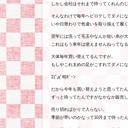
しかし会社はそれまで待ってくれんのじゃ
そんなわけで毎年ヘビロテしてダメに
いや日替わりで色違いを取り揃えて履
翌年には洗って毛玉やなんか短い糸が
これはもう来年は使えませんねってな
大体毎年買い替えてるんですが。
もしやこれ太めの足がこすれてダメにな
Σ(ﾟдﾟlll)ｶﾞｰﾝ
だから今年も買い替えようと思ってた
ずっと待ってたんですがなかなか販売
売り切ればかりで入らない。
季節が早いのかなって10月まで待った