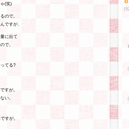
(笑)
(9
なるので。
くんですが、
大量に出て
るので。
ってる?
んですが。
しない。
んですが。