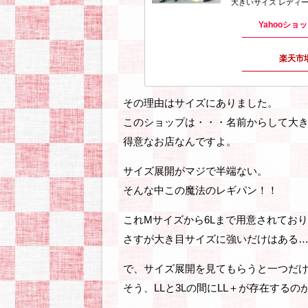
大きいサイズ レディー
Yahooショ
楽天市
その理由はサイズにありました。
このショップは・・・名前からして大
得意なお店なんですよ。
サイズ展開がマジで半端ない。
そんな中この魔法のレギパン！！
これMサイズから6Lまで用意されてお
さすが大き目サイズに強いだけはある
で、サイズ展開を見てもらうと一つだ
そう、LLと3Lの間にLL＋が存在するの