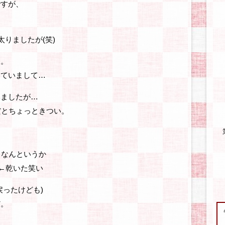
ですが、
太りましたが(笑)
す。
していまして…
いましたが…
だとちょっときつい。
うなんというか
)←乾いた笑い
戻ったけども)
だ。