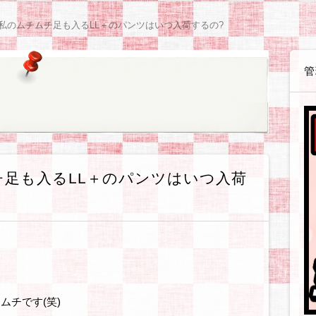
感想等
や感想等
ョン
体験戦記各種
体験戦記料理編
解説戦記各種
企業・お店
読書感想
観察日記【咲月さんち】
観察日記【世間様の様子】
観察日記【ゲーム・遊び】
観察日記【ダイエット編】
観察日記【美容編】
観察日記【健康編】
観察日記【絵日記】
観察日記【職場のゆかいな同僚たち】
アフィリ
WordPre
テーマ・
SIRIUS
BANNER
無料ブロ
ASP・
ウェブサ
ソフト・
お得情報
私のムチムチ足も入るLL＋のパンツはいつ入荷するの?
管
足も入るLL＋のパンツはいつ入荷
ムチです(笑)