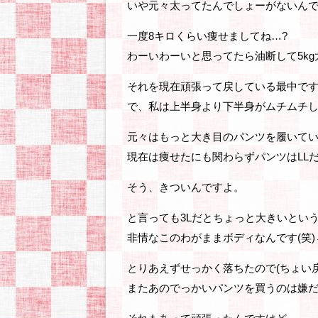
いや元々太ってたんでしょーがないん
一度8キロくらい痩せましてね…?
わーいわーいと思ってたら油断して5kg
それを現在頑張って戻している最中で
で、私は上半身より下半身がムチムチ
元々はもっと大き目のパンツを履いて
現在は痩せたにも関わらずパンツはLL
そう、きついんですよ。
と言っても3Lだとちょっと大きいとい
非情なこのわがままボディなんです(笑
とりあえずせっかく落ちたので(ちょい
またあのでっかいパンツを買うのは嫌