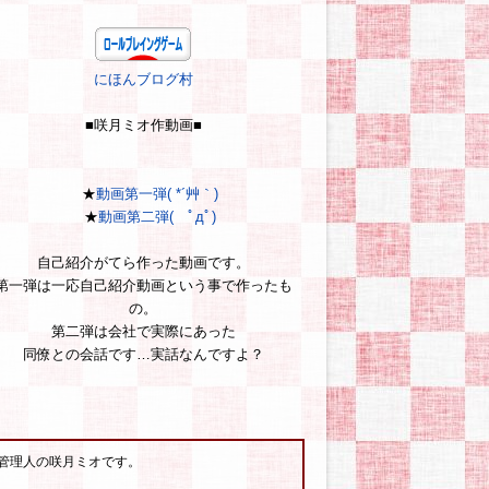
にほんブログ村
■咲月ミオ作動画■
★
動画第一弾( *´艸｀)
★
動画第二弾( ﾟдﾟ)
自己紹介がてら作った動画です。
第一弾は一応自己紹介動画という事で作ったも
の。
第二弾は会社で実際にあった
同僚との会話です…実話なんですよ？
管理人の咲月ミオです。