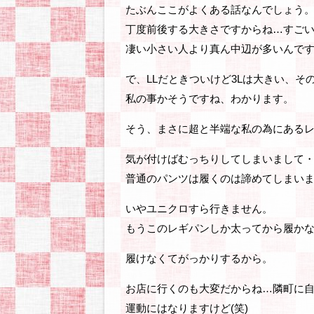
たぶんここがよくある話なんでしょう
丁度前後する大きさですからね…すご
凄い小さい人より真ん中辺が多いんで
で、LLだときついけど3Lは大きい、そ
私の事かそうですね、わかります。
そう、まさに超と半端な私の為にある
気が付けばむっちりしてしまいまして
普通のパンツは履くのは諦めてしまい
いやユニクロすら行きません。
もうこのレギパンしか太ってから履か
履けなくてがっかりするから。
お店に行くのも大変だからね…隣町に
運動にはなりますけど(笑)