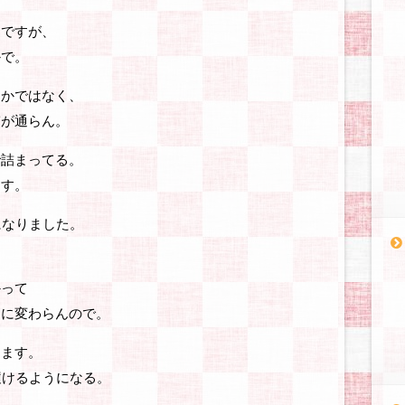
まですが、
かで。
とかではなく、
ぎが通らん。
で詰まってる。
ます。
になりました。
、
かって
りに変わらんので。
てます。
履けるようになる。