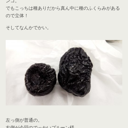
ンコ。
でもこっちは種ありだから真ん中に種のふくらみがある
ので立体！
そしてなんかでかい。
左っ側が普通の。
右側が今回のでっかいプルーン様。