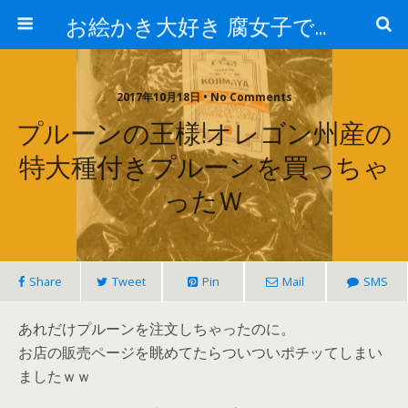
お絵かき大好き 腐女子でゲーマーのおかしな生活
2017年10月18日 • No Comments
プルーンの王様!オレゴン州産の
特大種付きプルーンを買っちゃ
ったｗ
Share
Tweet
Pin
Mail
SMS
あれだけプルーンを注文しちゃったのに。
お店の販売ページを眺めてたらついついポチッてしまい
ましたｗｗ