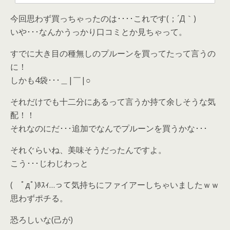
今回思わず買っちゃったのは････これです(；´Д｀)
いや･･･なんかうっかり口コミとか見ちゃって。
すでに大き目の種無しのプルーンを買ってたって言うの
に！
しかも4袋･･･＿|￣|○
それだけでも十二分にあるって言うか持て余しそうな気
配！！
それなのにだ･･･追加でなんでプルーンを買うかな･･･
それぐらいね、美味そうだったんですよ。
こう･･･じわじわっと
( ﾟдﾟ)ﾎｽｨ…って気持ちにファイアーしちゃいましたｗｗ
思わずポチる。
恐ろしいな(己が)