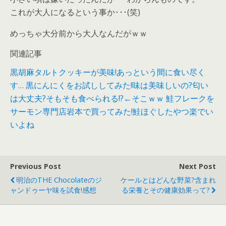
これが大人になるという事か･･･(笑)
めっちゃ大分前から大人なんだがｗｗ
関連記事
黒胡麻タルトクッキーが美味!あっという間に食い尽く
す…
黒にんにくをお試ししてみた!味は美味しいの?匂い
は大丈夫?そもそも食べられる!?←そこｗｗ
鮭フレークを
サーモン専門店岩本で買ってみた!鮭ほぐしたやつ楽でい
いよね
Previous Post
Next Post
明治のTHE Chocolateのジ
ケールとはどんな野菜?含まれ
ャンドゥーヤ味を試食!感想
る栄養とその健康効果って?