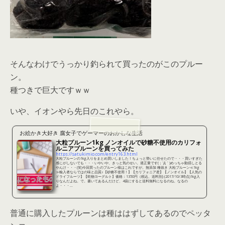
そんなわけでうっかり釣られて買ったのがこのプルー
ン。
種つきで巨大ですｗｗ
いや、イオンやら先日のこれやら。
お絵かき大好き 腐女子でゲーマーのおかしな生活
大粒プルーン1kg ノンオイルで砂糖不使用のカリフォ
ルニアプルーンを買ってみた
https://satukimio.com/entry163.html
大粒プルーンの1kg入りをまとめ買いしました！ちょっと勢いに任せたので・・・買いすぎた
感じがしないでも・・・いやいや、きっと気のせい。適正量です(；´Д｀)めっちゃ動揺しとる
やんけ・・・(笑)今回買ったのプルーン様はこれですが。無添加 種抜き 大粒プルーン≪1kg
≫輸入者ならではの味と品質♪【砂糖不使用！】【カリフォニア産】【ノンオイル】【人気の
ドライフルーツ】【乾物ヨーグルト】価格：1350円（税込、送料別) (2017/10/3時点)1kg入
りなんだよね。で。書いてあるんだけど、4袋にすると送料無料になるのね。なるの
よ・・・...
普通に購入したプルーンは種ははずしてあるのでペッタ