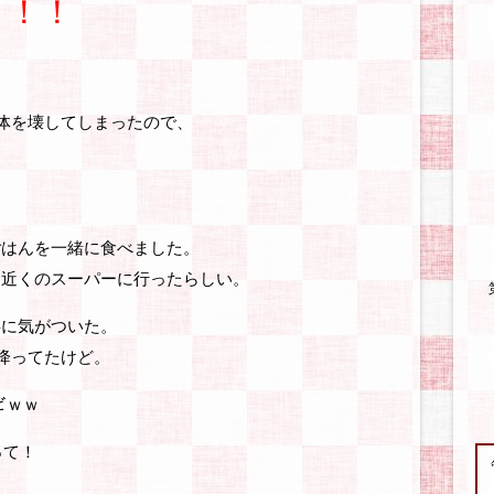
り！！
が体を壊してしまったので、
ごはんを一緒に食べました。
は近くのスーパーに行ったらしい。
事に気がついた。
雨降ってたけど。
どｗｗ
って！