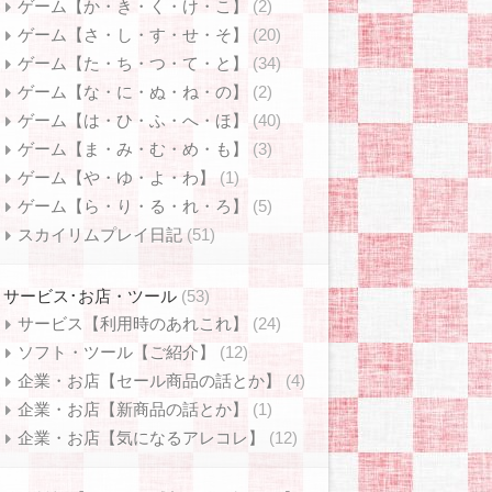
ゲーム【か・き・く・け・こ】
(2)
ゲーム【さ・し・す・せ・そ】
(20)
ゲーム【た・ち・つ・て・と】
(34)
ゲーム【な・に・ぬ・ね・の】
(2)
ゲーム【は・ひ・ふ・へ・ほ】
(40)
ゲーム【ま・み・む・め・も】
(3)
ゲーム【や・ゆ・よ・わ】
(1)
ゲーム【ら・り・る・れ・ろ】
(5)
スカイリムプレイ日記
(51)
サービス･お店・ツール
(53)
サービス【利用時のあれこれ】
(24)
ソフト・ツール【ご紹介】
(12)
企業・お店【セール商品の話とか】
(4)
企業・お店【新商品の話とか】
(1)
企業・お店【気になるアレコレ】
(12)