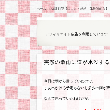
ン
観察日記
ラノベやコミックの
ゲームのプレイ日記
オカンと乳がん
気になったもの
ぽっちゃりファッシ
お知らせ
ツ
ホーム
体験戦記【口コミ・感想・体験談的な】
へ
移
動
アフィリエイト広告を利用しています
突然の豪雨に道が水没す
今日は朝から曇っていたので。
まあ出かける予定もないし多少の雨が
なんて思っていたわけだが。