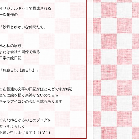
オリジナルキャラで構成される
一次創作の
「沙月とゆかいな仲間たち」
私と私の家族、
または会社の同僚で送る
日常の絵日記
「観察日記【絵日記】」
まあ普通の文字の日記がほとんどですが(笑)
全てに絵を描く余裕がないのでｗｗ
キャラアイコンの会話形式もあります
そんなゆるゆるのこのブログを
どうぞよろしく
お願い申し上げます！！(´∀｀)