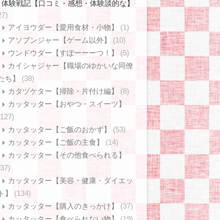
体験戦記【口コミ・感想・体験談的な】
27)
アイヨウダー【愛用食材・小物】
(1)
アソブンジャー【ゲーム以外】
(10)
ウンドウダー【すぽーーーつ！】
(5)
カイシャジャー【職場のゆかいな同僚
たち】
(38)
カタヅケター【掃除・片付け編】
(8)
カッタッター【おやつ・スイーツ】
(127)
カッタッター【ご飯のおかず】
(53)
カッタッター【ご飯の主食】
(14)
カッタッター【その他食べられる】
(37)
カッタッター【美容・健康・ダイエッ
ト】
(134)
カッタッター【購入のきっかけ】
(37)
カッタッター【食べられない物】
(19)