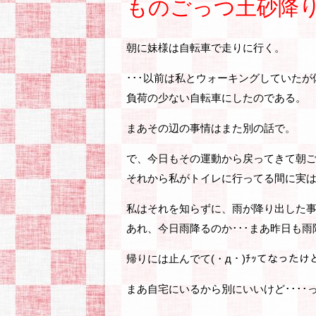
ものごっつ土砂降
朝に妹様は自転車で走りに行く。
･･･以前は私とウォーキングしていた
負荷の少ない自転車にしたのである。
まあその辺の事情はまた別の話で。
で、今日もその運動から戻ってきて朝
それから私がトイレに行ってる間に実
私はそれを知らずに、雨が降り出した
あれ、今日雨降るのか･･･まあ昨日も
帰りには止んでて(・д・)ﾁｯてなったけ
まあ自宅にいるから別にいいけど････