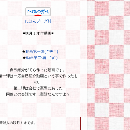
にほんブログ村
■咲月ミオ作動画■
★
動画第一弾( *´艸｀)
★
動画第二弾( ﾟдﾟ)
自己紹介がてら作った動画です。
第一弾は一応自己紹介動画という事で作ったも
の。
第二弾は会社で実際にあった
同僚との会話です…実話なんですよ？
管理人の咲月ミオです。