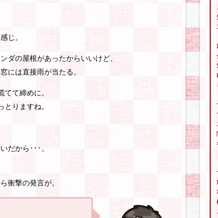
る感じ。
ランダの屋根があったからいいけど、
の窓には直接雨が当たる。
と慌てて締めに。
降っとりますね。
いだから･･･。
から衝撃の発言が。