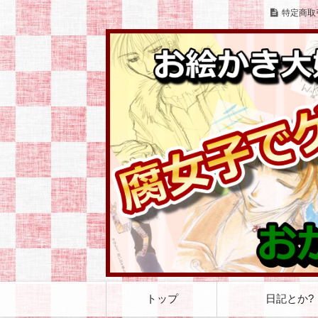
特定商取
お絵かきとゲームをこよなく愛する腐女
お絵かき大好き 腐
コ
トップ
日記とか?
ン
テ