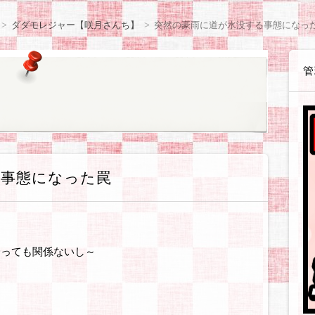
感想等
や感想等
ョン
体験戦記各種
体験戦記料理編
解説戦記各種
企業・お店
読書感想
観察日記【咲月さんち】
観察日記【世間様の様子】
観察日記【ゲーム・遊び】
観察日記【ダイエット編】
観察日記【美容編】
観察日記【健康編】
観察日記【絵日記】
観察日記【職場のゆかいな同僚たち】
アフィリ
WordPre
テーマ・
SIRIUS
BANNER
無料ブロ
ASP・
ウェブサ
ソフト・
お得情報
ダダモレジャー【咲月さんち】
突然の豪雨に道が水没する事態になっ
管
る事態になった罠
降っても関係ないし～