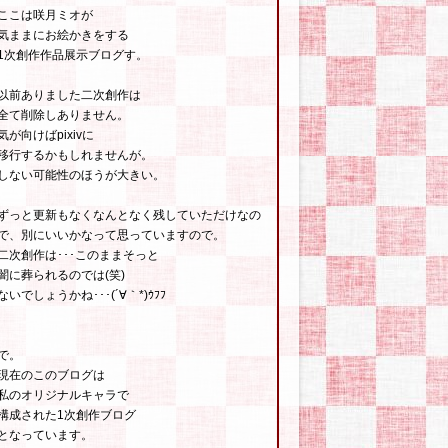
ここは咲月ミオが
気ままにお絵かきをする
1次創作作品展示ブログす。
以前ありました二次創作は
全て削除しありません。
気が向けばpixivに
移行するかもしれませんが。
しない可能性のほうが大きい。
ずっと更新もなくなんとなく残していただけなの
で、別にいいかなって思っていますので。
二次創作は･･･このままそっと
闇に葬られるのでは(笑)
ないでしょうかね･･･(´∀｀*)ｳﾌﾌ
で。
現在のこのブログは
私のオリジナルキャラで
構成された1次創作ブログ
となっています。