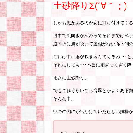
土砂降りΣ(´∀｀；)
しかも風があるのか窓に打ち付けてく
途中で風向きが変わってそれまではベ
逆向きに風が吹いて屋根がない廊下側
これは中に雨が吹き込んでくるわ･･･
それにしても･･･本当に雨ざっくざく
まさに土砂降り。
でもこれぐらいなら台風とかよくある勢
そんな中。
いつの間にか出かけていたらしい妹様