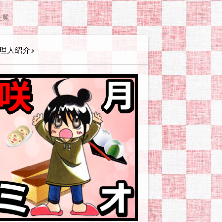
エイト講座
ss(ワードプレス)
テンプレート
(シリウス)関連
PLUS(バナープラス)関連
グ
広告
ービス・店舗・企業
ツール
やお小遣い稼ぎとか
体験戦記アイヨウダー【愛用食材・小物】
体験戦記アソンダー【ゲーム・遊び】
体験戦記エヲカイター【お絵かき編】
体験戦記オシリダイジ【便秘・痔】
体験戦記カタヅケター【掃除・片付け編】
体験戦記カッタッター【お買い物編】
体験戦記ケンコウダイイチ【美容・健康】
体験戦記シッパイダー【失敗談等】
体験戦記ゼッショクダー【プチ絶食生活】
体験戦記タノシンダー【行事やイベント編】
体験戦記タベッター【食べ物編】
体験戦記タメシター【お試し編】
体験戦記タメシター【対策・改善】
体験戦記タイヘンジャー【非常時・防災対策】
体験戦記ダイエッター【オートミール編】
体験戦記ダイエッター【ゆるい糖質カット】
体験戦記ダイエッター【人間になりたい編】
体験戦記ダイエッター【低GIチャレンジ】
体験戦記【料理ネタ】
体験戦記ドウガー【動画作成】
体験戦記ノンダー【飲み物編】
体験戦記ノウゼイジャー【ふるさと納税】
体験戦記ヒッコシター【引越し編】
体験戦記ツクッター【その他】
体験戦記ツクッター【リュウジ】
体験戦記ツクッター【りなてぃ】
体験戦記ツクッター【山本ゆり】
解説戦隊アソブンジャー【趣味・遊び編】
解説戦隊イキイキジャー【美容・健康編】
解説戦隊イベンター【イベント情報】
解説戦隊エヲカイター【お絵かき編】
解説戦隊カスタマイジャー【カスタマイズ編】
解説戦隊シラベッター【その他疑問】
解説戦隊ツカイカター【使い方編】
解説戦隊タベルンジャー【食べ物編】
解説戦隊デキルンジャー【登録・設定編】
解説戦隊ワカルンジャー【用語編】
解説戦隊ノムンジャー【飲み物編】
企業・お店ーおおむぎ工房
企業・お店ーニトリ
企業・お店ーモラタメ
企業・お店ーユニクロ
企業・お店ーリュリュモール
企業・お店－BASEFOOD
企業・お店－コンビニ各社
企業・お店－シャトレーゼ
企業・お店－タマチャンショップ
企業・お店－ヤフーショッピング
企業・お店－楽天市場
読書感想【本に関する情報やお話】
読書感想【その他の本】
読書感想【ライトノベル】
読書感想【コミック】
読書感想【恋愛要素薄めか皆無】
読書感想【現代社会風恋愛もの】
読書感想【異世界転生・転移・召喚】
読書感想【貴族・外国風恋愛もの】
読書感想【BL/女性向/男×男注意
サイトマップ
プライバシーポリシー
た罠
理人紹介♪