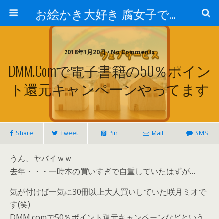
お絵かき大好き 腐女子でゲーマーのおかしな生活
2018年1月20日 • No Comments
DMM.comで電子書籍の50％ポイン
ト還元キャンペーンやってます
Share
Tweet
Pin
Mail
SMS
うん、ヤバイｗｗ
去年・・・一時本の買いすぎで自重していたはずが…
気が付けば一気に30冊以上大人買いしていた咲月ミオで
す(笑)
DMM.comで50％ポイント還元キャンペーンなどという