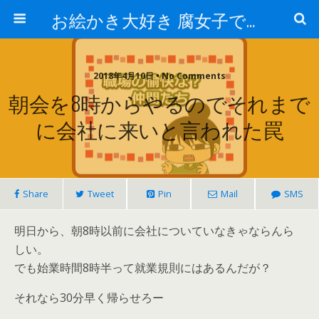
お絵かき大好き 腐女子でゲーマーのおかしな生活
2018年4月10日 • No Comments
朝会を8時からやるのでそれまで
に会社に来いと言われた罠
Share
Tweet
Pin
Mail
SMS
明日から、朝8時以前に会社についていなきゃならんら
しい。
でも始業時間8時半って就業規則にはあるんだが？
それなら30分早く帰らせろー