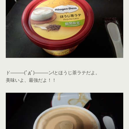
ド―――(ﾟдﾟ)―――ン!とほうじ茶ラテだよ。
美味いよ、最強だよ！！