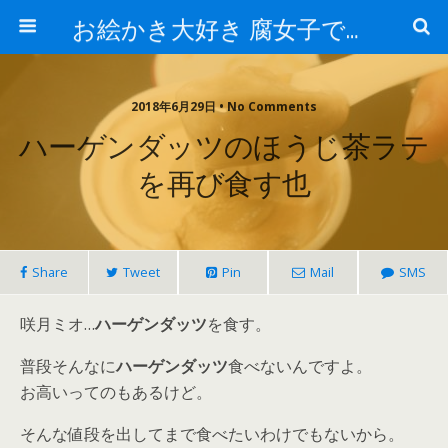
お絵かき大好き 腐女子でゲーマーのおかしな生活
2018年6月29日 • No Comments
ハーゲンダッツのほうじ茶ラテ
を再び食す也
Share
Tweet
Pin
Mail
SMS
咲月ミオ…
ハーゲンダッツ
を食す。
普段そんなに
ハーゲンダッツ
食べないんですよ。
お高いってのもあるけど。
そんな値段を出してまで食べたいわけでもないから。