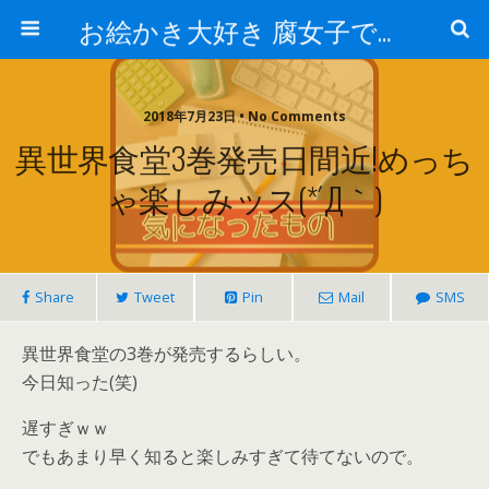
お絵かき大好き 腐女子でゲーマーのおかしな生活
2018年7月23日 • No Comments
異世界食堂3巻発売日間近!めっち
ゃ楽しみッス(*´Д｀)
Share
Tweet
Pin
Mail
SMS
異世界食堂の3巻が発売するらしい。
今日知った(笑)
遅すぎｗｗ
でもあまり早く知ると楽しみすぎて待てないので。