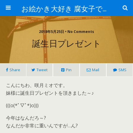
お絵かき大好き 腐女子でゲーマーのおかしな生活
2018年5月25日 • No Comments
誕生日プレゼント
Share
Tweet
Pin
Mail
SMS
こんにちわ、咲月ミオです。
妹様に誕生日プレゼントを頂きました～♪
(((o(*ﾟ▽ﾟ*)o)))
今年はなんだろ～?
なんだか非常に重いんですが…ん?