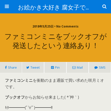
お絵かき大好き 腐女子でゲーマーのおかしな生活
2018年5月25日 • No Comments
ファミコンミニをブックオフが
発送したという連絡あり！
Share
Tweet
Pin
Mail
SMS
ファミコンミニ
を衝動のまま通販で買い求めた咲月ミオ
です。
ブックオフ
からお知らせ来ました( *´艸｀)
ｷﾀ━━━━(ﾟ∀ﾟ)━━━━!!