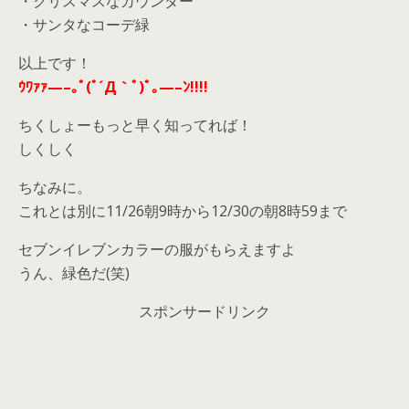
・クリスマスなカウンター
・サンタなコーデ緑
以上です！
ｳﾜｧｧ—–｡ﾟ(ﾟ´Д｀ﾟ)ﾟ｡—–ﾝ!!!!
ちくしょーもっと早く知ってれば！
しくしく
ちなみに。
これとは別に11/26朝9時から12/30の朝8時59まで
セブンイレブンカラーの服がもらえますよ
うん、緑色だ(笑)
スポンサードリンク