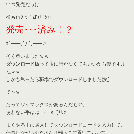
いつ発売だっけ･･･
検索ｍ9っ｀Д´) ﾋﾞｼｯ!!
発売･･･済み！？
ｶﾞ━━(;ﾟДﾟ)━━ﾝ!!
そく買いましたｗｗ
ダウンロード版
って店に行かなくてもいいから楽ですよ
ねｗｗ
しかも私ったら職場でダウンロードしました(笑)
てへｗ
だってワイマックスがあるんだもの。
使わない手はねー( ｰ`дｰ´)ｷﾘｯ
よくやる手は購入してダウンロードコードを入力して、
仕事しながら3DSさんは端っこに置いておいて