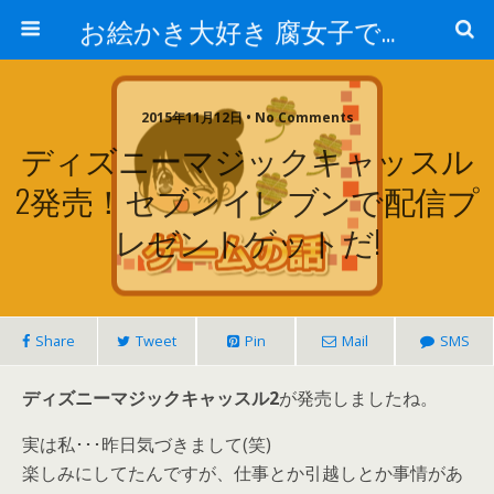
お絵かき大好き 腐女子でゲーマーのおかしな生活
2015年11月12日 • No Comments
ディズニーマジックキャッスル
2発売！セブンイレブンで配信プ
レゼントゲットだ!
Share
Tweet
Pin
Mail
SMS
ディズニーマジックキャッスル2
が発売しましたね。
実は私･･･昨日気づきまして(笑)
楽しみにしてたんですが、仕事とか引越しとか事情があ