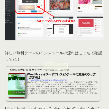
詳しい無料テーマのインストールの流れはこっちで確認
してね！
お絵かき大好き 腐女子でゲーマーのおかしな生活
WordPress(ワードプレス)のテーマの変更のやり方
【無料版】
https://satukimio.com/entry943.html
WordPress(ワードプレス)をサーバーにインストールしたら、今度はそのテーマを変更してみ
ましょう。テーマとはブログなどで言うテンプレートの事です。ワードプレスは独特です
ね。今回は【無料版】のテーマを探して設定する手順を説明します。有料のテーマの設定は
テーマ自体をアップロードする必要がありますので、それはまた別の機会に説明しますね(・
∀・)無料のテーマに変更してみよういきなり・・・有料のテーマを買うのはちょっと・・・
という方はまずは無料のテーマに変更するやり方を覚えてみましょう！まずはワードプレス
ブロ...
[illust_bubble subhead=”” align=”right” color=”blue”