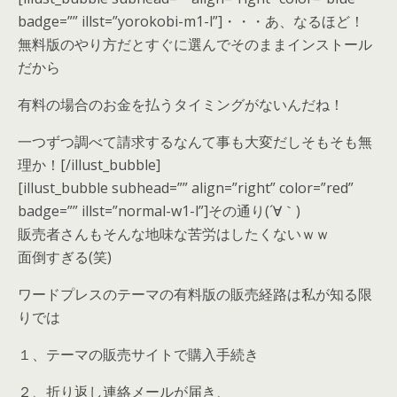
badge=”” illst=”yorokobi-m1-l”]・・・あ、なるほど！
無料版のやり方だとすぐに選んでそのままインストール
だから
有料の場合のお金を払うタイミングがないんだね！
一つずつ調べて請求するなんて事も大変だしそもそも無
理か！[/illust_bubble]
[illust_bubble subhead=”” align=”right” color=”red”
badge=”” illst=”normal-w1-l”]その通り(´∀｀)
販売者さんもそんな地味な苦労はしたくないｗｗ
面倒すぎる(笑)
ワードプレスのテーマの有料版の販売経路は私が知る限
りでは
１、テーマの販売サイトで購入手続き
２、折り返し連絡メールが届き、