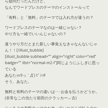
ら疑問だったんだけど。
なんでワードプレスのテーマのインストールって
「有料」と「無料」のテーマでは入れ方が違うの？
ワードプレスのテーマなのは一緒じゃない？
やり方も一緒でいいんじゃないの？
違うやり方だとまた新しい事覚えなきゃなんないじゃ
ん！！[/illust_bubble]
[illust_bubble subhead=”” align=”right” color=”red”
badge=”” illst=”normal-m2-l”]同じようにふしぎに思っ
ている
あなたｍ9っ｀Д´) ﾋﾞｼｯ!!
そう、あなた。
無料と有料のテーマの違いは･･･お金を払うかどうか。
(非常なこの当たり前田のクラッカー←古)