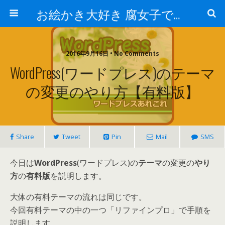
お絵かき大好き 腐女子でゲーマーのおかしな生活
2016年9月16日 • No Comments
WordPress(ワードプレス)のテーマ
の変更のやり方【有料版】
Share
Tweet
Pin
Mail
SMS
今日は
WordPress
(ワードプレス)の
テーマ
の変更の
やり
方
の
有料版
を説明します。
大体の有料テーマの流れは同じです。
今回有料テーマの中の一つ「リファインプロ」で手順を
説明します。