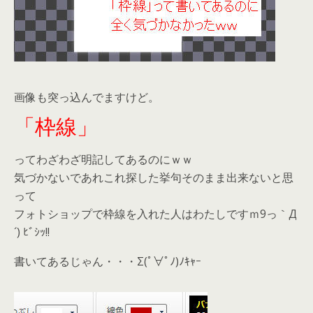
画像も突っ込んでますけど。
「枠線」
ってわざわざ明記してあるのにｗｗ
気づかないであれこれ探した挙句そのまま出来ないと思
って
フォトショップで枠線を入れた人はわたしですｍ9っ｀Д
´) ﾋﾞｼｯ!!
書いてあるじゃん・・・Σ(ﾟ∀ﾟﾉ)ﾉｷｬｰ