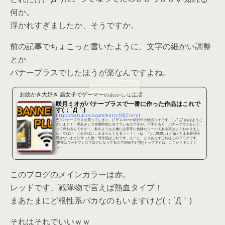
何か。
浮かれすぎましたか、そうですか。
前の記事でちょこっと書いたように、文字の細かい調整
とか
バナープラスでしたほうが楽なんですよね。
お絵かき大好き 腐女子でゲーマーのおかしな生活
咲月ミオがバナープラスで一番に作った作品はこれで
す(；´Д｀)
https://satukimio.com/entry1002.html
先日バナープラスを買ってしまい、(;ﾟ∀ﾟ)=3ﾊｧﾊｧ続行中の咲月ミオです。( ノﾟДﾟ)おはようご
ざいます！！早起きして作業時間に当てているのですが、下手すると「バナープラスをいじ
って終わるんですが！」私のような人種には非常に危険なツールである事はよくわかりまし
た。やばい、これやばい。止まらんくなるぅ～！！ヽ(д｀ヽ)｡｡ｵﾛｵﾛ｡｡(ノ´д)ノとまあ動揺を
隠せないままに作った第一号作品はこれです。えーと、とりあえずこれはこのブログです。
(現在はワードプレスブログになってるので別物です(笑))トップですね。ここから下にぐぐ
っ...
このブログのメインカラーは赤。
レッドです、戦隊物で言えば熱血タイプ！
まあたまにど根性系バカなのもいますけど(；´Д｀)
それはそれでいいｗｗ