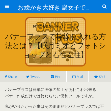
お絵かき大好き 腐女子でゲーマーのおかしな生活
2016年9月15日 • No Comments
バナープラスで枠線を入れる方
法とは？【咲月ミオとフォトシ
ョップと右往左往】
Share
Tweet
Pin
Mail
SMS
バナープラスは簡単に画像の加工があれこれ出来る
バナー作成だけでは終わらない便利ツールですが。
私がやりたかった事はそのままだとバナープラスでは不