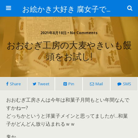
お絵かき大好き 腐女子でゲーマーのおかしな生活
2021年8月18日 • No Comments
おおむぎ工房の大麦やきいも饅
頭をお試し!
Share
Tweet
Pin
Mail
SMS
おおむぎ工房さんは今年は和菓子月間もとい年間なんで
すかねー?
どっちかというと洋菓子メインと思ってましたが…和菓
子がどんどん放り込まれるｗｗ
鬼か。