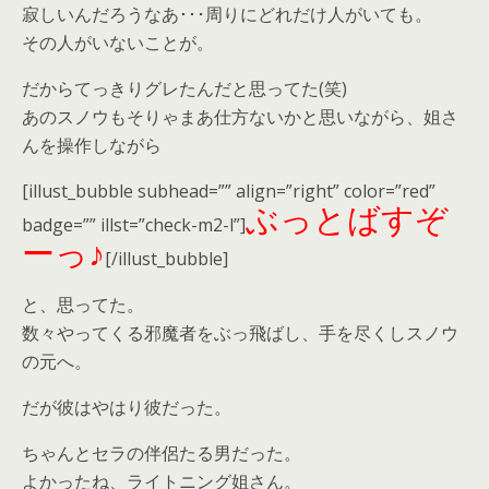
寂しいんだろうなあ･･･周りにどれだけ人がいても。
その人がいないことが。
だからてっきりグレたんだと思ってた(笑)
あのスノウもそりゃまあ仕方ないかと思いながら、姐さ
んを操作しながら
[illust_bubble subhead=”” align=”right” color=”red”
ぶっとばすぞ
badge=”” illst=”check-m2-l”]
ーっ♪
[/illust_bubble]
と、思ってた。
数々やってくる邪魔者をぶっ飛ばし、手を尽くしスノウ
の元へ。
だが彼はやはり彼だった。
ちゃんとセラの伴侶たる男だった。
よかったね、ライトニング姐さん。