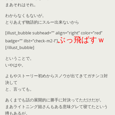
まあそれはそれ。
わからなくもないが。
とりあえず物語的にスルー出来ないから
[illust_bubble subhead=”” align=”right” color=”red”
ぶっ飛ばすｗ
badge=”” illst=”check-m2-l”]
[/illust_bubble]
ということで。
いやはや。
よもやストーリー初めからスノウが出てきてガチンコ対
決して
と、言っても。
あくまでも話の展開的に勝手に対決ってただけだが。
まあライトニング姐さんもある意味
グレて寝てた
という
噂もあるが。