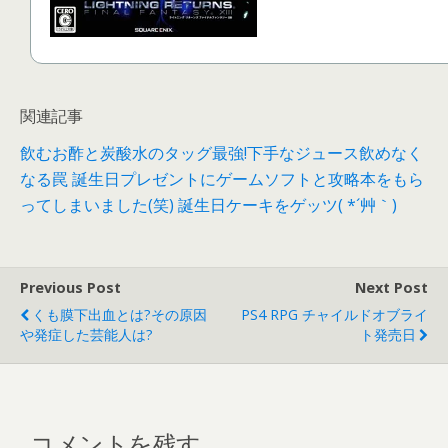
関連記事
飲むお酢と炭酸水のタッグ最強!下手なジュース飲めなく
なる罠
誕生日プレゼントにゲームソフトと攻略本をもら
ってしまいました(笑)
誕生日ケーキをゲッツ( *´艸｀)
Previous Post
Next Post
くも膜下出血とは?その原因
PS4 RPG チャイルドオブライ
や発症した芸能人は?
ト発売日
コメントを残す