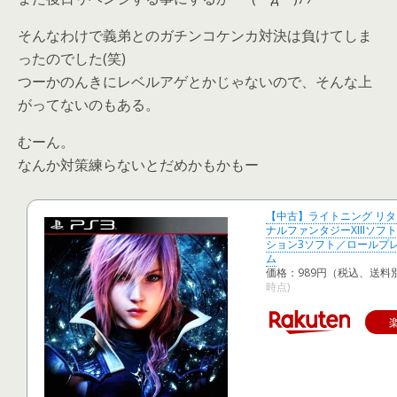
そんなわけで義弟とのガチンコケンカ対決は負けてしま
ったのでした(笑)
つーかのんきにレベルアゲとかじゃないので、そんな上
がってないのもある。
むーん。
なんか対策練らないとだめかもかもー
【中古】ライトニング リタ
ナルファンタジーXIIIソフ
ション3ソフト／ロールプ
ム
価格：989円（税込、送料別
時点)