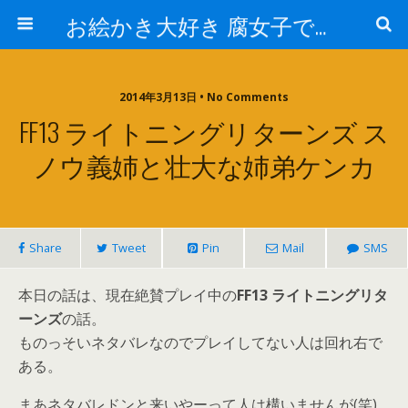
お絵かき大好き 腐女子でゲーマーのおかしな生活
2014年3月13日 • No Comments
FF13 ライトニングリターンズ ス
ノウ義姉と壮大な姉弟ケンカ
Share
Tweet
Pin
Mail
SMS
本日の話は、現在絶賛プレイ中の
FF13 ライトニングリタ
ーンズ
の話。
ものっそいネタバレなのでプレイしてない人は回れ右で
ある。
まあネタバレドンと来いやーって人は構いませんが(笑)