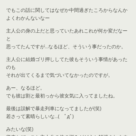
でもこの話に関してはなぜか中間過ぎたころからなんか
よくわかんないなー
主人公の身の上だと思っていたあれこれが何か変だなー
と
思ってたんですが…なるほど、そういう事だったのか。
主人公に結婚ゴリ押ししてた彼もそういう事情があった
のも
それが出てくるまで気づいてなかったのですが。
あー、なるほど。
でも彼は割と最初っから彼女気に入ってましたね。
最後は誤解で暴走列車になってましたが(笑)
若さって素晴らしいな…( ﾟдﾟ)
みたいな(笑)