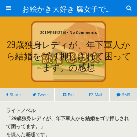
お絵かき大好き 腐女子でゲーマーのおかしな生活
2019年6月27日 • No Comments
29歳独身レディが、年下軍人か
ら結婚をゴリ押しされて困って
ます。の感想
Share
Tweet
Pin
Mail
SMS
ライトノベル
「
29歳独身レディが、年下軍人から結婚をゴリ押しされ
て困ってます。
」
を読んだ
感想
です。