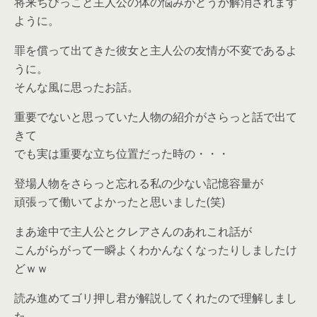
将来ちびっこと主人公の体の悩みがどうか解消されます
ように。
罪を償って出てきた彼女と主人公の友情が不変であるよ
うに。
そんな風に思ったお話。
重要でないと思っていた人物の紹介がさらっと話で出て
きて
でも実は重要な立ち位置だった時の・・・
登場人物をさらっと忘れる私の少ない記憶容量が
頑張って働いてよかったと思いました(笑)
まあ途中で主人公とクレアさんのあれこれ話が
こんがらがって一瞬よくわかんなくなったりしましたけ
どｗｗ
読み進めてゴリ押し君が解説してくれたので理解しまし
た。