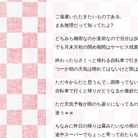
ご遠慮いただきたいものである。
まあ無理だって知ってたよ?
どちみち梅雨なのか直前なので当分は
でも月末月初の閉め期間はサービス残
終わったらさくっと帰れる自転車で行
つーか朝の天気は晴れてはないけど雨
ただ今からだと思うんで…雨降ってな
自転車で行くと帰りがどうなるか微妙
ただ天気予報が雨のち曇りになってるの
迷うｗｗ
ちなみに昨日の帰りは霧みたいな小雨
途中スーパーでちょっと寄って出たらち