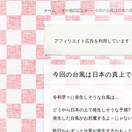
ン
観察日記
ラノベやコミックの
ゲームのプレイ日記
オカンと乳がん
気になったもの
ぽっちゃりファッシ
お知らせ
ツ
ホーム
その他日記とか
今回の台風は日本の真
へ
移
動
アフィリエイト広告を利用しています
今回の台風は日本の真上で
令和早々に発生しそうな台風は…
どうやら日本の上で発生しそうな予感?
発生した台風がお邪魔するよ～じゃないの
昨日からずっと台風が発生するかも～