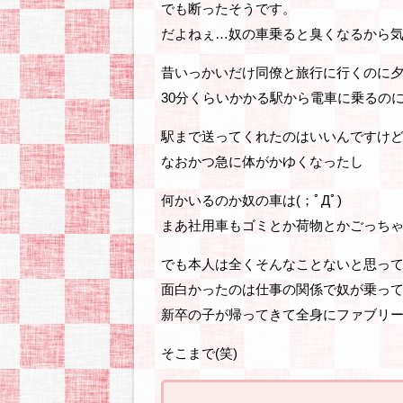
でも断ったそうです。
だよねぇ…奴の車乗ると臭くなるから
昔いっかいだけ同僚と旅行に行くのに
30分くらいかかる駅から電車に乗るの
駅まで送ってくれたのはいいんですけ
なおかつ急に体がかゆくなったし
何かいるのか奴の車は(；ﾟДﾟ)
まあ社用車もゴミとか荷物とかごっち
でも本人は全くそんなことないと思っ
面白かったのは仕事の関係で奴が乗っ
新卒の子が帰ってきて全身にファブリ
そこまで(笑)