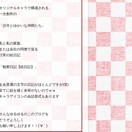
オリジナルキャラで構成される
一次創作の
「沙月とゆかいな仲間たち」
私と私の家族、
または会社の同僚で送る
日常の絵日記
「観察日記【絵日記】」
まあ普通の文字の日記がほとんどですが(笑)
全てに絵を描く余裕がないのでｗｗ
キャラアイコンの会話形式もあります
そんなゆるゆるのこのブログを
どうぞよろしく
お願い申し上げます！！(´∀｀)