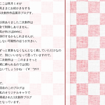
ここは咲月ミオが
気ままにお絵かきをする
1次創作作品展示ブログす。
以前ありました二次創作は
全て削除しありません。
気が向けばpixivに
移行するかもしれませんが。
しない可能性のほうが大きい。
ずっと更新もなくなんとなく残していただけなの
で、別にいいかなって思っていますので。
二次創作は･･･このままそっと
闇に葬られるのでは(笑)
ないでしょうかね･･･(´∀｀*)ｳﾌﾌ
で。
現在のこのブログは
私のオリジナルキャラで
構成された1次創作ブログ
となっています。