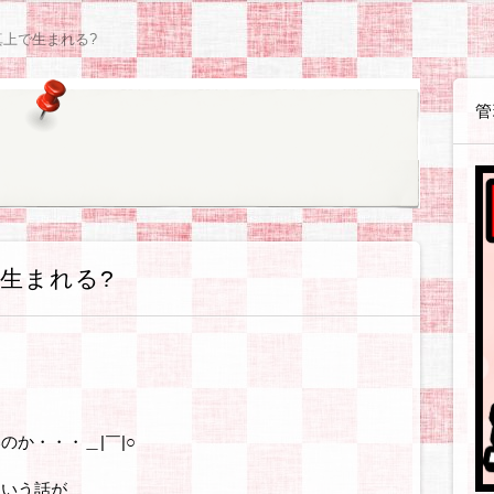
感想等
や感想等
ョン
体験戦記各種
体験戦記料理編
解説戦記各種
企業・お店
読書感想
観察日記【咲月さんち】
観察日記【世間様の様子】
観察日記【ゲーム・遊び】
観察日記【ダイエット編】
観察日記【美容編】
観察日記【健康編】
観察日記【絵日記】
観察日記【職場のゆかいな同僚たち】
アフィリ
WordPre
テーマ・
SIRIUS
BANNER
無料ブロ
ASP・
ウェブサ
ソフト・
お得情報
上で生まれる?
管
生まれる?
か・・・＿|￣|○
という話が