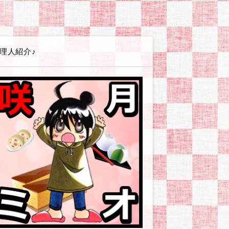
エイト講座
ss(ワードプレス)
テンプレート
(シリウス)関連
PLUS(バナープラス)関連
グ
広告
ービス・店舗・企業
ツール
やお小遣い稼ぎとか
体験戦記アイヨウダー【愛用食材・小物】
体験戦記アソンダー【ゲーム・遊び】
体験戦記エヲカイター【お絵かき編】
体験戦記オシリダイジ【便秘・痔】
体験戦記カタヅケター【掃除・片付け編】
体験戦記カッタッター【お買い物編】
体験戦記ケンコウダイイチ【美容・健康】
体験戦記シッパイダー【失敗談等】
体験戦記ゼッショクダー【プチ絶食生活】
体験戦記タノシンダー【行事やイベント編】
体験戦記タベッター【食べ物編】
体験戦記タメシター【お試し編】
体験戦記タメシター【対策・改善】
体験戦記タイヘンジャー【非常時・防災対策】
体験戦記ダイエッター【オートミール編】
体験戦記ダイエッター【ゆるい糖質カット】
体験戦記ダイエッター【人間になりたい編】
体験戦記ダイエッター【低GIチャレンジ】
体験戦記【料理ネタ】
体験戦記ドウガー【動画作成】
体験戦記ノンダー【飲み物編】
体験戦記ノウゼイジャー【ふるさと納税】
体験戦記ヒッコシター【引越し編】
体験戦記ツクッター【その他】
体験戦記ツクッター【リュウジ】
体験戦記ツクッター【りなてぃ】
体験戦記ツクッター【山本ゆり】
解説戦隊アソブンジャー【趣味・遊び編】
解説戦隊イキイキジャー【美容・健康編】
解説戦隊イベンター【イベント情報】
解説戦隊エヲカイター【お絵かき編】
解説戦隊カスタマイジャー【カスタマイズ編】
解説戦隊シラベッター【その他疑問】
解説戦隊ツカイカター【使い方編】
解説戦隊タベルンジャー【食べ物編】
解説戦隊デキルンジャー【登録・設定編】
解説戦隊ワカルンジャー【用語編】
解説戦隊ノムンジャー【飲み物編】
企業・お店ーおおむぎ工房
企業・お店ーニトリ
企業・お店ーモラタメ
企業・お店ーユニクロ
企業・お店ーリュリュモール
企業・お店－BASEFOOD
企業・お店－コンビニ各社
企業・お店－シャトレーゼ
企業・お店－タマチャンショップ
企業・お店－ヤフーショッピング
企業・お店－楽天市場
読書感想【本に関する情報やお話】
読書感想【その他の本】
読書感想【ライトノベル】
読書感想【コミック】
読書感想【恋愛要素薄めか皆無】
読書感想【現代社会風恋愛もの】
読書感想【異世界転生・転移・召喚】
読書感想【貴族・外国風恋愛もの】
読書感想【BL/女性向/男×男注意
サイトマップ
プライバシーポリシー
理人紹介♪