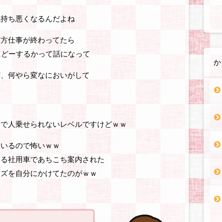
気持ち悪くなるんだよね
夕方仕事が終わってたら
にどーするかって話になって
か
ど、何やら変なにおいがして
ゃで人乗せられないレベルですけどｗｗ
ているので怖いｗｗ
てる社用車であちこち案内された
ーズを自分にかけてたのがｗｗ