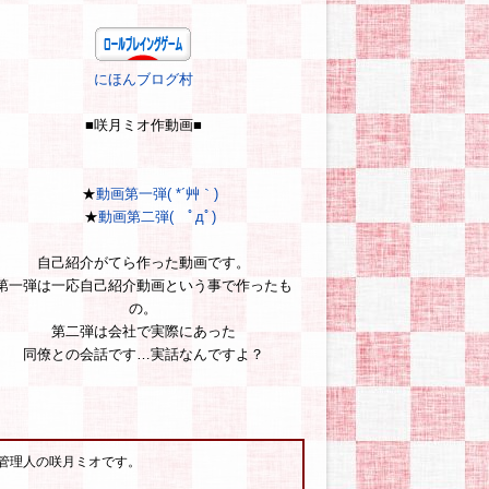
にほんブログ村
■咲月ミオ作動画■
★
動画第一弾( *´艸｀)
★
動画第二弾( ﾟдﾟ)
自己紹介がてら作った動画です。
第一弾は一応自己紹介動画という事で作ったも
の。
第二弾は会社で実際にあった
同僚との会話です…実話なんですよ？
管理人の咲月ミオです。