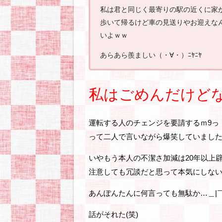
私は君と同じく最寄りの駅の近くに家
歩いて帰るけど車の見送りやお迎えな
いよｗｗ
あらあら羨ましい（・∀・）ﾆﾔﾆﾔ
私はごめんだけどな
運転する人のチェンジを要請するｍ9っ｀Д´)
って二人で言いながら爆笑していまし
いやもう本人の不潔さ加減は20年以上
注意しても冗談だと思って本気にしな
あんぽんたんに何言っても無駄か…＿|￣
話がそれた(笑)