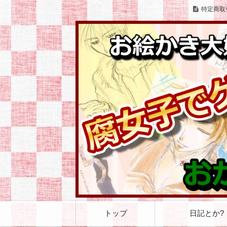
特定商取
お絵かきとゲームをこよなく愛する腐女
お絵かき大好き 腐
コ
トップ
日記とか?
ン
テ