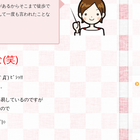
があるからそこまで徒歩で
んて一度も言われたことな
(笑)
 ﾋﾞｼｯ!!
た。
辟易しているのですが
いので
|○