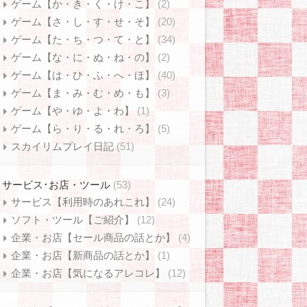
ゲーム【か・き・く・け・こ】
(2)
ゲーム【さ・し・す・せ・そ】
(20)
ゲーム【た・ち・つ・て・と】
(34)
ゲーム【な・に・ぬ・ね・の】
(2)
ゲーム【は・ひ・ふ・へ・ほ】
(40)
ゲーム【ま・み・む・め・も】
(3)
ゲーム【や・ゆ・よ・わ】
(1)
ゲーム【ら・り・る・れ・ろ】
(5)
スカイリムプレイ日記
(51)
サービス･お店・ツール
(53)
サービス【利用時のあれこれ】
(24)
ソフト・ツール【ご紹介】
(12)
企業・お店【セール商品の話とか】
(4)
企業・お店【新商品の話とか】
(1)
企業・お店【気になるアレコレ】
(12)