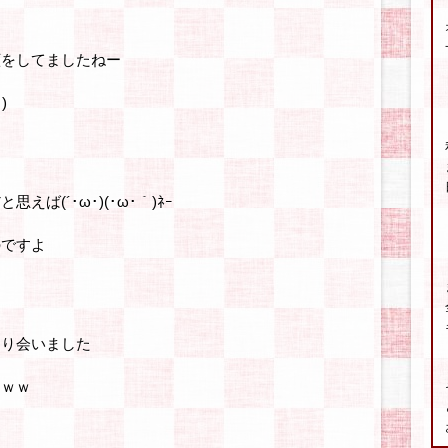
顔をしてましたねー
)
ば(´･ω･)(･ω･｀)ﾈｰ
のですよ
たり会いました
てｗｗ