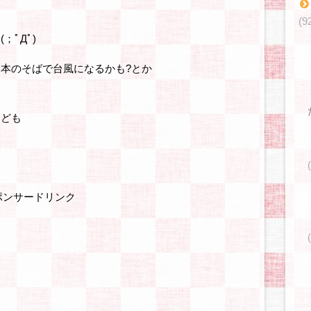
(9
ﾟДﾟ)
本のそばで台風になるかも?とか
けども
ポンサードリンク