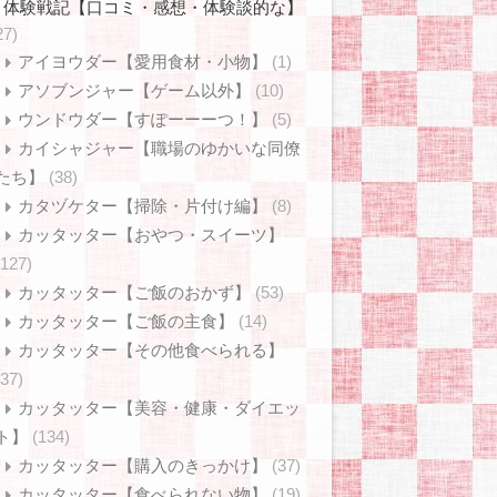
体験戦記【口コミ・感想・体験談的な】
27)
アイヨウダー【愛用食材・小物】
(1)
アソブンジャー【ゲーム以外】
(10)
ウンドウダー【すぽーーーつ！】
(5)
カイシャジャー【職場のゆかいな同僚
たち】
(38)
カタヅケター【掃除・片付け編】
(8)
カッタッター【おやつ・スイーツ】
(127)
カッタッター【ご飯のおかず】
(53)
カッタッター【ご飯の主食】
(14)
カッタッター【その他食べられる】
(37)
カッタッター【美容・健康・ダイエッ
ト】
(134)
カッタッター【購入のきっかけ】
(37)
カッタッター【食べられない物】
(19)