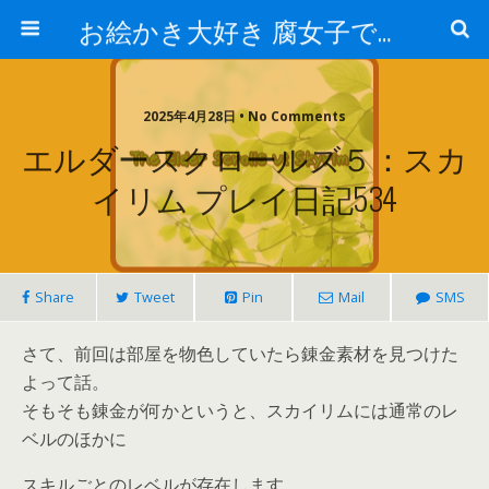
お絵かき大好き 腐女子でゲーマーのおかしな生活
2025年4月28日 • No Comments
エルダースクロールズ５：スカ
イリム プレイ日記534
Share
Tweet
Pin
Mail
SMS
さて、前回は部屋を物色していたら錬金素材を見つけた
よって話。
そもそも錬金が何かというと、スカイリムには通常のレ
ベルのほかに
スキルごとのレベルが存在します