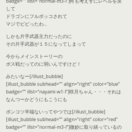
badge=”” illst=”normal-m3-l”]何も考えずにレベルを戻
して
ドラゴンにフルボッコされて
マジでビビったわ…
しかも片手武器主力だったのに
その片手武器が１５になってしまって
今からメインストーリーの
ボス戦だってのに弱いんですけど！
みたいなー[/illust_bubble]
[illust_bubble subhead=”” align=”right” color=”blue”
badge=”” illst=”nayami-w1-l”]咲月ちゃん・・・それは
なんつーかどうにもこうにも
ポンコツ半端ないってやつでは[/illust_bubble]
[illust_bubble subhead=”” align=”right” color=”red”
badge=”” illst=”normal-m3-l”]微妙に取り繕っているの