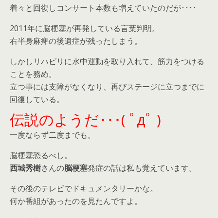
着々と回復しコンサート本数も増えていたのだが････
2011年に脳梗塞が再発している言葉判明。
右半身麻痺の後遺症が残ったしまう。
しかしリハビリに水中運動を取り入れて、筋力をつける
ことを務め。
立つ事には支障がなくなり、再びステージに立つまでに
回復している。
伝説のようだ･･･( ﾟдﾟ )
一度ならず二度までも。
脳梗塞恐るべし。
西城秀樹
さんの
脳梗塞
発症の話は私も覚えています。
その後のテレビでドキュメンタリーかな。
何か番組があったのを見たんですよ。