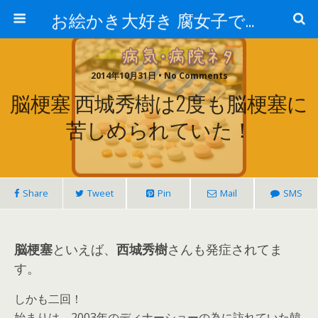
お絵かき大好き 腐女子でゲーマーのおかしな生活
2014年10月31日 • No Comments
脳梗塞 西城秀樹は2度も脳梗塞に
苦しめられていた！
Share
Tweet
Pin
Mail
SMS
脳梗塞
といえば、
西城秀樹
さんも発症されてま
す。
しかも二回！
始まりは、2003年のディナーショーの為に訪れていた韓