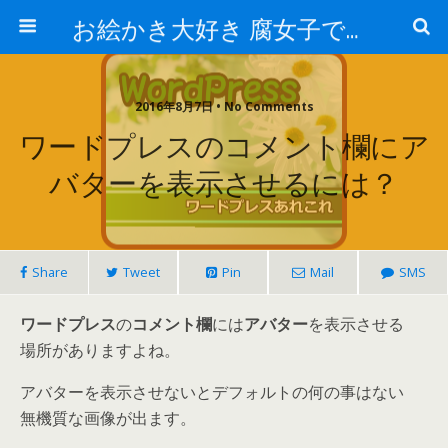
お絵かき大好き 腐女子でゲーマーのおかしな生活
2016年8月7日 • No Comments
ワードプレスのコメント欄にア
バターを表示させるには？
Share
Tweet
Pin
Mail
SMS
ワードプレス
の
コメント欄
には
アバター
を表示させる
場所がありますよね。
アバターを表示させないとデフォルトの何の事はない
無機質な画像が出ます。