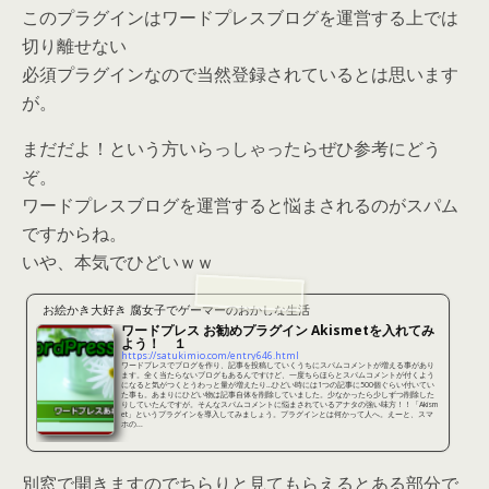
このプラグインはワードプレスブログを運営する上では
切り離せない
必須プラグインなので当然登録されているとは思います
が。
まだだよ！という方いらっしゃったらぜひ参考にどう
ぞ。
ワードプレスブログを運営すると悩まされるのがスパム
ですからね。
いや、本気でひどいｗｗ
お絵かき大好き 腐女子でゲーマーのおかしな生活
ワードプレス お勧めプラグイン Akismetを入れてみ
よう！ １
https://satukimio.com/entry646.html
ワードプレスでブログを作り、記事を投稿していくうちにスパムコメントが増える事があり
ます。全く当たらないブログもあるんですけど、一度ちらほらとスパムコメントが付くよう
になると気がつくとうわっと量が増えたり…ひどい時には1つの記事に500個ぐらい付いてい
た事も。あまりにひどい物は記事自体を削除していました。少なかったら少しずつ削除した
りしていたんですが。そんなスパムコメントに悩まされているアナタの強い味方！！「Akism
et」というプラグインを導入してみましょう。プラグインとは何かって人へ。えーと、スマ
ホの...
別窓で開きますのでちらりと見てもらえるとある部分で